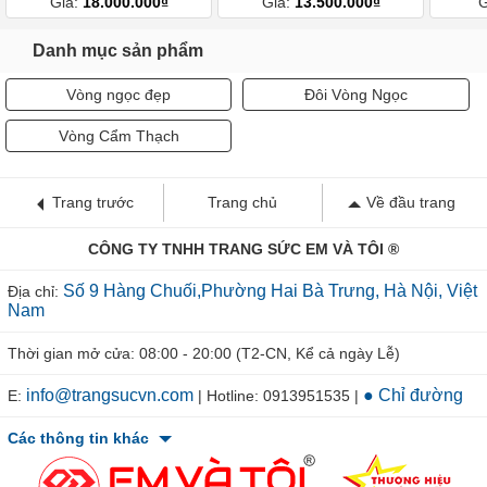
Giá:
18.000.000₫
Giá:
13.500.000₫
G
Danh mục sản phẩm
Vòng ngọc đẹp
Đôi Vòng Ngọc
Vòng Cẩm Thạch
Trang trước
Trang chủ
Về đầu trang
CÔNG TY TNHH TRANG SỨC EM VÀ TÔI ®
Số 9 Hàng Chuối,Phường Hai Bà Trưng, Hà Nội, Việt
Địa chỉ:
Nam
Thời gian mở cửa: 08:00 - 20:00 (T2-CN, Kể cả ngày Lễ)
info@trangsucvn.com
● Chỉ đường
E:
| Hotline: 0913951535 |
Các thông tin khác