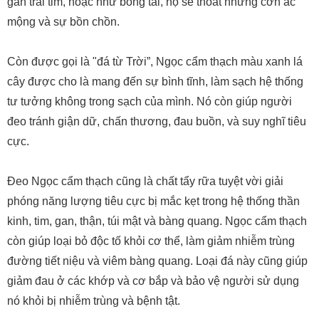
gần trái tim, hoặc như bông tai, họ sẽ thoát những cơn ác
mộng và sự bồn chồn.
Còn được gọi là "đá từ Trời”, Ngọc cẩm thạch màu xanh lá
cây được cho là mang đến sự bình tĩnh, làm sạch hệ thống
tư tưởng không trong sạch của mình. Nó còn giúp người
đeo tránh giận dữ, chấn thương, đau buồn, và suy nghĩ tiêu
cực.
Đeo Ngọc cẩm thạch cũng là chất tẩy rữa tuyệt vời giải
phóng năng lượng tiêu cực bị mắc kẹt trong hệ thống thần
kinh, tim, gan, thận, túi mật và bàng quang. Ngọc cẩm thạch
còn giúp loại bỏ độc tố khỏi cơ thể, làm giảm nhiễm trùng
đường tiết niệu và viêm bàng quang. Loại đá này cũng giúp
giảm đau ở các khớp và cơ bắp và bảo vệ người sử dụng
nó khỏi bị nhiễm trùng và bệnh tật.