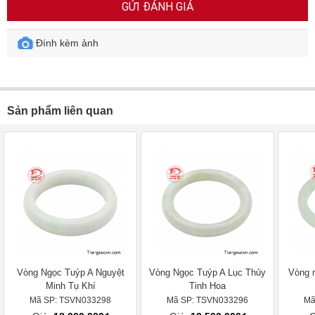
GỬI ĐÁNH GIÁ
Đính kèm ảnh
Sản phẩm liên quan
Vòng Ngọc Tuýp A Nguyệt
Vòng Ngọc Tuýp A Lục Thủy
Vòng 
Minh Tụ Khí
Tinh Hoa
Mã SP: TSVN033298
Mã SP: TSVN033296
Mã