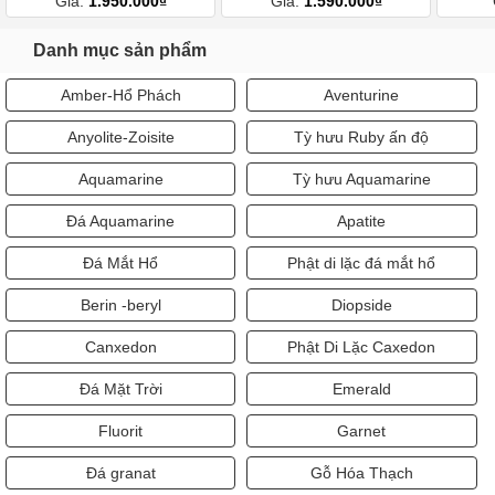
Giá:
1.950.000₫
Giá:
1.590.000₫
Danh mục sản phẩm
Amber-Hổ Phách
Aventurine
Anyolite-Zoisite
Tỳ hưu Ruby ấn độ
Aquamarine
Tỳ hưu Aquamarine
Đá Aquamarine
Apatite
Đá Mắt Hổ
Phật di lặc đá mắt hổ
Berin -beryl
Diopside
Canxedon
Phật Di Lặc Caxedon
Đá Mặt Trời
Emerald
Fluorit
Garnet
Đá granat
Gỗ Hóa Thạch