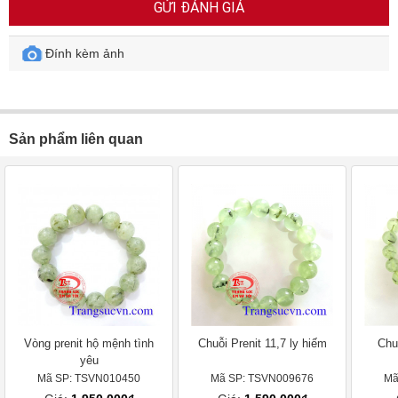
GỬI ĐÁNH GIÁ
Đính kèm ảnh
Sản phẩm liên quan
Vòng prenit hộ mệnh tình
Chuỗi Prenit 11,7 ly hiếm
Chu
yêu
Mã SP: TSVN010450
Mã SP: TSVN009676
Mã