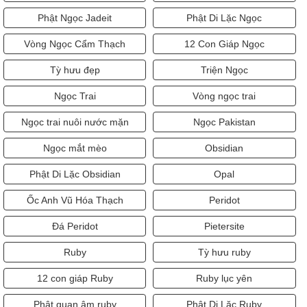
Phật Ngọc Jadeit
Phật Di Lặc Ngọc
Vòng Ngọc Cẩm Thạch
12 Con Giáp Ngọc
Tỳ hưu đẹp
Triện Ngọc
Ngọc Trai
Vòng ngọc trai
Ngọc trai nuôi nước mặn
Ngọc Pakistan
Ngọc mắt mèo
Obsidian
Phật Di Lặc Obsidian
Opal
Ốc Anh Vũ Hóa Thạch
Peridot
Đá Peridot
Pietersite
Ruby
Tỳ hưu ruby
12 con giáp Ruby
Ruby lục yên
Phật quan âm ruby
Phật Di Lặc Ruby