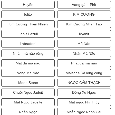
Huyền
Vàng găm-Pirit
Iolite
KIM CƯƠNG
Kim Cương Thiên Nhiên
Kim Cương Nhân Tạo
Lapis Lazuli
Kyanit
Labradorit
Mã Não
Nhẫn mã não rồng
Nhẫn Mã Não
Mặt đá mã não
Phật đá mã não
Vòng Mã Não
Malachit-Đá lông công
Moon Stone
NGỌC CẨM THẠCH
Chuỗi Ngọc Jadeit
Đồng Xu Ngọc
Mặt Ngọc Jadeite
Mặt ngọc Phỉ Thúy
Nhẫn Ngọc
Nhẫn Ngọc Ngón Cái