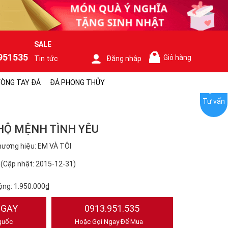
SALE
951535
Giỏ hàng
Tin tức
Đăng nhập
0
ÒNG TAY ĐÁ
ĐÁ PHONG THỦY
Tư vấn
HỘ MỆNH TÌNH YÊU
ương hiệu: EM VÀ TÔI
(Cập nhật: 2015-12-31)
ộng:
1.950.000₫
NGAY
0913.951.535
quốc
Hoặc Gọi Ngay Để Mua