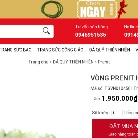
Tư vấn bán hàng
Hotline
0946951535
0914
TRANG SỨC BẠC
TRANG SỨC CÔNG GIÁO
ĐÁ QUÝ THIÊN NHIÊN
V
Trang chủ
ĐÁ QUÝ THIÊN NHIÊN
Prenit
VÒNG PRENIT 
Mã số: TSVN010450 | Th
1.950.000₫
Giá:
Số lượng:
Tổng c
ĐẶT MUA 
Giao hàng toàn 