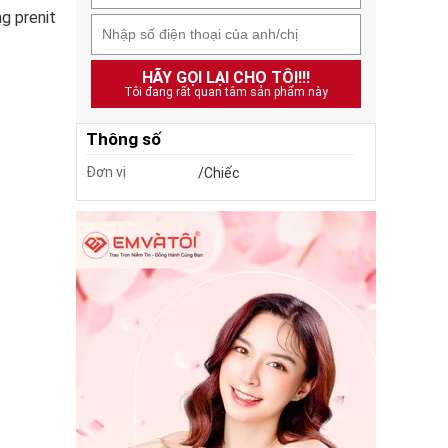
g prenit
HÃY GỌI LẠI CHO TÔI!!!
Tôi đang rất quan tâm sản phẩm này
Thông số
Đơn vị
/Chiếc