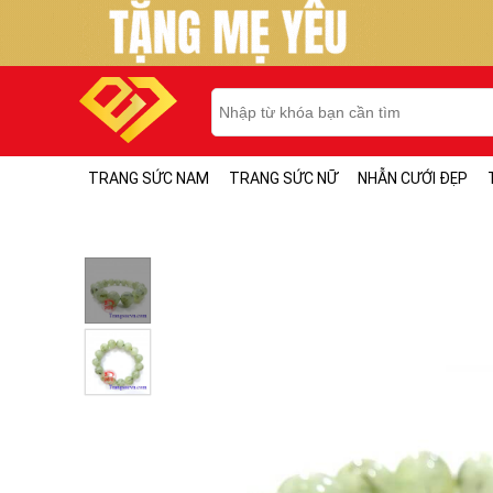
TRANG SỨC NAM
TRANG SỨC NỮ
NHẪN CƯỚI ĐẸP