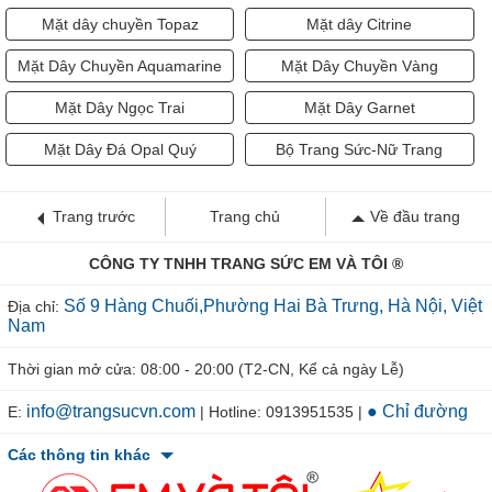
Mặt dây chuyền Topaz
Mặt dây Citrine
Mặt Dây Chuyền Aquamarine
Mặt Dây Chuyền Vàng
Mặt Dây Ngọc Trai
Mặt Dây Garnet
Mặt Dây Đá Opal Quý
Bộ Trang Sức-Nữ Trang
Trang trước
Trang chủ
Về đầu trang
CÔNG TY TNHH TRANG SỨC EM VÀ TÔI ®
Số 9 Hàng Chuối,Phường Hai Bà Trưng, Hà Nội, Việt
Địa chỉ:
Nam
Thời gian mở cửa: 08:00 - 20:00 (T2-CN, Kể cả ngày Lễ)
info@trangsucvn.com
● Chỉ đường
E:
| Hotline: 0913951535 |
Các thông tin khác