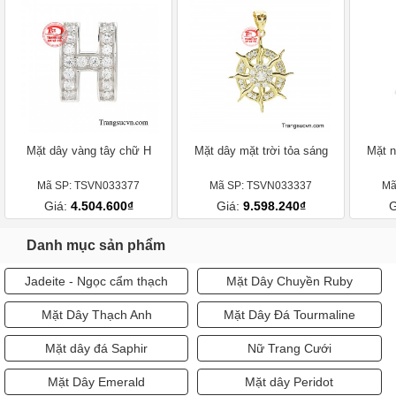
Mặt dây vàng tây chữ H
Mặt dây mặt trời tỏa sáng
Mặt n
Mã SP: TSVN033377
Mã SP: TSVN033337
Mã
Giá:
4.504.600₫
Giá:
9.598.240₫
G
Danh mục sản phẩm
Jadeite - Ngọc cẩm thạch
Mặt Dây Chuyền Ruby
Mặt Dây Thạch Anh
Mặt Dây Đá Tourmaline
Mặt dây đá Saphir
Nữ Trang Cưới
Mặt Dây Emerald
Mặt dây Peridot