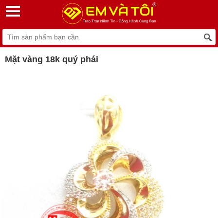
Mặt vàng 18k quý phái