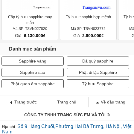
Cặp tỳ hưu sapphire may
Tỳ hưu sapphir hợp mệnh
Tỳ hư
mắn
Mã SP: TSVN027820
Mã SP: TSVN023772
Mã
Giá:
6.130.000₫
Giá:
2.800.000₫
G
Danh mục sản phẩm
Sapphire vàng
Đá quý sapphire
Sapphire sao
Phật di lặc Sapphire
Phật quan âm sapphire
Tỳ hưu Sapphire
Trang trước
Trang chủ
Về đầu trang
CÔNG TY TNHH TRANG SỨC EM VÀ TÔI ®
Số 9 Hàng Chuối,Phường Hai Bà Trưng, Hà Nội, Việt
Địa chỉ:
Nam