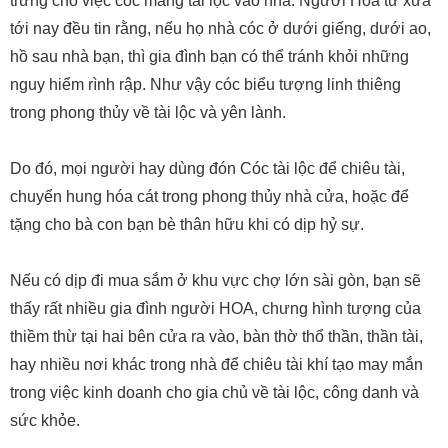
trưng cho việc cóc mang tài lộc vào nhà. Người Hoa từ xưa
tới nay đều tin rằng, nếu họ nhà cóc ở dưới giếng, dưới ao,
hồ sau nhà bạn, thì gia đình bạn có thể tránh khỏi những
nguy hiểm rình rập. Như vậy cóc biểu tượng linh thiêng
trong phong thủy về tài lộc và yên lành.
Do đó, mọi người hay dùng đón Cóc tài lộc để chiêu tài,
chuyển hung hóa cát trong phong thủy nhà cửa, hoặc để
tặng cho bà con bạn bè thân hữu khi có dịp hỷ sự.
Nếu có dịp đi mua sắm ở khu vực chợ lớn sài gòn, bạn sẽ
thấy rất nhiều gia đình người HOA, chưng hình tượng của
thiềm thừ tại hai bên cửa ra vào, bàn thờ thổ thần, thần tài,
hay nhiều nơi khác trong nhà để chiêu tài khí tạo may mắn
trong việc kinh doanh cho gia chủ về tài lộc, công danh và
sức khỏe.