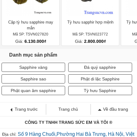
Cặp tỳ hưu sapphire may
Tỳ hưu sapphir hợp mệnh
Tỳ hư
mắn
Mã SP: TSVN027820
Mã SP: TSVN023772
Mã
Giá:
6.130.000₫
Giá:
2.800.000₫
G
Danh mục sản phẩm
Sapphire vàng
Đá quý sapphire
Sapphire sao
Phật di lặc Sapphire
Phật quan âm sapphire
Tỳ hưu Sapphire
Trang trước
Trang chủ
Về đầu trang
CÔNG TY TNHH TRANG SỨC EM VÀ TÔI ®
Số 9 Hàng Chuối,Phường Hai Bà Trưng, Hà Nội, Việt
Địa chỉ: