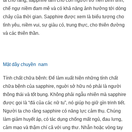
ta cho rằng, sapphire làm cho con người trở nên bình tĩnh,
chế ngự niềm đam mê và có khả năng ảnh hưởng tới dòng
chảy của thời gian. Sapphire được xem là biểu tượng cho
tình yêu, niềm vui, sự giàu có, trung thực, cho thiên đường
và các thiên thần.
Mặt dây chuyền nam
Tính chất chữa bệnh: Để làm xuất hiện những tính chất
chữa bệnh của sapphire, nguời sở hữu nó phải là người
thông thái và tốt bụng. Không phải ngẫu nhiên mà sapphire
được gọi là “đá của các nữ tu”, nó giúp họ giữ gìn trinh tiết.
Người ta cho rằng sapphire có năng lực cảm thụ. Chúng
làm giảm huyết áp, có tác dụng chống mất ngủ, đau lưng,
cảm mạo và thậm chí cả với ung thư. Nhẫn hoặc vòng tay