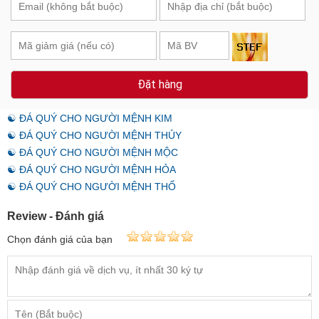
Đặt hàng
☯ ĐÁ QUÝ CHO NGƯỜI MỆNH KIM
☯ ĐÁ QUÝ CHO NGƯỜI MỆNH THỦY
☯ ĐÁ QUÝ CHO NGƯỜI MỆNH MỘC
☯ ĐÁ QUÝ CHO NGƯỜI MỆNH HỎA
☯ ĐÁ QUÝ CHO NGƯỜI MỆNH THỔ
Review - Đánh giá
Chọn đánh giá của bạn