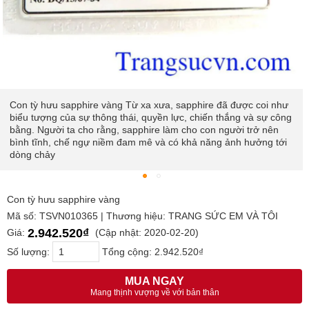
Con tỳ hưu sapphire vàng Từ xa xưa, sapphire đã được coi như
biểu tượng của sự thông thái, quyền lực, chiến thắng và sự công
bằng. Người ta cho rằng, sapphire làm cho con người trở nên
bình tĩnh, chế ngự niềm đam mê và có khả năng ảnh hưởng tới
dòng chảy
Con tỳ hưu sapphire vàng
Mã số: TSVN010365 | Thương hiệu: TRANG SỨC EM VÀ TÔI
2.942.520₫
Giá:
(Cập nhật: 2020-02-20)
Số lượng:
Tổng cộng:
2.942.520₫
MUA NGAY
Mang thịnh vượng về với bản thân