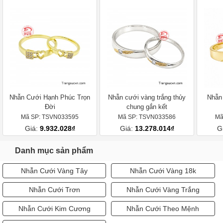
Nhẫn Cưới Hạnh Phúc Trọn
Nhẫn cưới vàng trắng thủy
Nhẫn
Đời
chung gắn kết
Mã SP: TSVN033595
Mã SP: TSVN033586
Mã
Giá:
9.932.028₫
Giá:
13.278.014₫
G
Danh mục sản phẩm
Nhẫn Cưới Vàng Tây
Nhẫn Cưới Vàng 18k
Nhẫn Cưới Trơn
Nhẫn Cưới Vàng Trắng
Nhẫn Cưới Kim Cương
Nhẫn Cưới Theo Mệnh