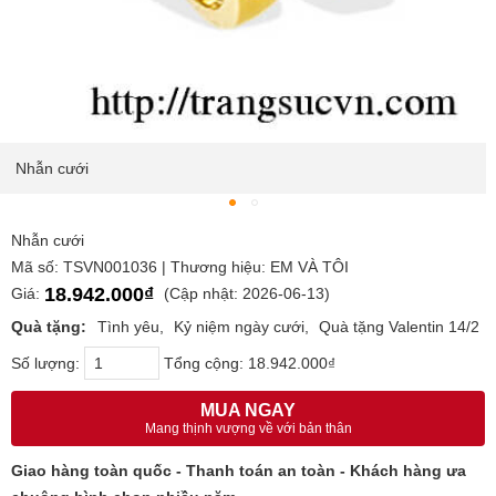
Nhẫn cưới
Nhẫn cưới
Mã số: TSVN001036 | Thương hiệu: EM VÀ TÔI
18.942.000₫
Giá:
(Cập nhật: 2026-06-13)
Quà tặng:
Tình yêu
Kỷ niệm ngày cưới
Quà tặng Valentin 14/2
Số lượng:
Tổng cộng:
18.942.000₫
MUA NGAY
Mang thịnh vượng về với bản thân
Giao hàng toàn quốc - Thanh toán an toàn - Khách hàng ưa