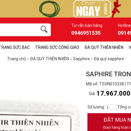
Tư vấn bán hàng
Hotline
0946951535
0914
TRANG SỨC BẠC
TRANG SỨC CÔNG GIÁO
ĐÁ QUÝ THIÊN NHIÊN
V
Trang chủ
ĐÁ QUÝ THIÊN NHIÊN
Sapphire
Đá quý sapphire
SAPHIRE TRON
Mã số: TSVN010338 | T
17.967.000
Giá:
Số lượng:
Tổng c
ĐẶT MUA 
Giao hàng toàn 