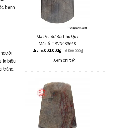
các bệnh
Mặt Vô Sự Bài Phú Quý
Mã số: TSVN033668
Giá: 5.000.000₫
6.500.000₫
 người
Xem chi tiết
 là biểu
g trắng.