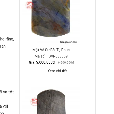
ho rằng,
ian.
Mặt Vô Sự Bài Tụ Phúc
Mã số: TSVN033669
Giá: 5.000.000₫
6.500.000₫
Xem chi tiết
i và tốt
ả với
nh.