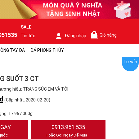
SALE
951535
Giỏ hàng
Tin tức
Đăng nhập
0
ÒNG TAY ĐÁ
ĐÁ PHONG THỦY
Tư vấn
G SUỐT 3 CT
hương hiệu: TRANG SỨC EM VÀ TÔI
₫
(Cập nhật: 2020-02-20)
ộng:
17.967.000₫
NGAY
0913.951.535
quốc
Hoặc Gọi Ngay Để Mua