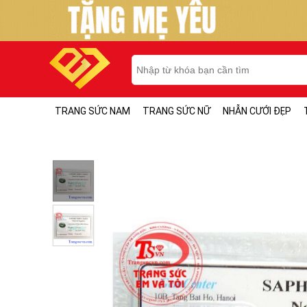
TRANG SỨC NAM
TRANG SỨC NỮ
NHẪN CƯỚI ĐẸP