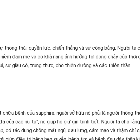
 thông thái, quyền lực, chiến thắng và sự công bằng. Người ta c
ự niềm đam mê và có khả năng ảnh hưởng tới dòng chảy của thời g
i, sự giàu có, trung thực, cho thiên đường và các thiên thần.
 chữa bệnh của sapphire, nguời sở hữu nó phải là người thông thá
á của các nữ tu”, nó giúp họ giữ gìn trinh tiết. Người ta cho rằng
áp, có tác dụng chống mất ngủ, đau lưng, cảm mạo và thậm chí c
i giúp điều trị bệnh hen suyễn, bệnh tim và bệnh đau dây thần ki