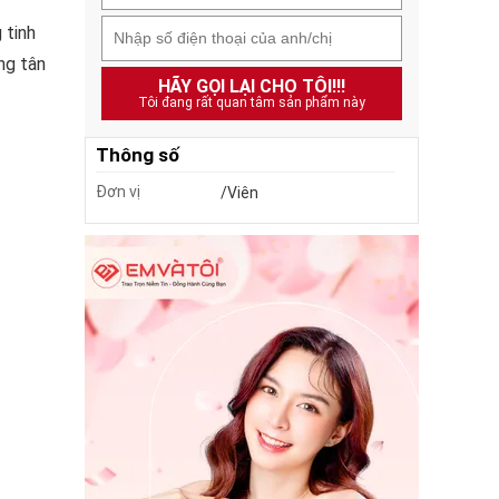
 tinh
ng tân
HÃY GỌI LẠI CHO TÔI!!!
Tôi đang rất quan tâm sản phẩm này
Thông số
Đơn vị
/Viên