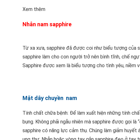
Xem thêm
Nhẫn nam sapphire
Từ xa xưa, sapphire đã được coi như biểu tượng của sự
sapphire làm cho con người trở nên bình tĩnh, chế ng
Sapphire được xem là biểu tượng cho tình yêu, niềm vu
Mặt dây chuyền nam
Tính chất chữa bệnh: Để làm xuất hiện những tính chất
bụng. Không phải ngẫu nhiên mà sapphire được gọi là “đ
sapphire có năng lực cảm thụ. Chúng làm giảm huyết 
ung thư. Nhẫn hoặc vòng tay gắn sapphire đeo ở tay trá