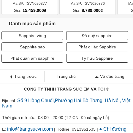
Mã SP: TSVN020377
Mã SP: TSVN020376
Mã
Giá:
15.459.000₫
Giá:
8.789.000₫
G
Danh mục sản phẩm
Sapphire vàng
Đá quý sapphire
Sapphire sao
Phật di lặc Sapphire
Phật quan âm sapphire
Tỳ hưu Sapphire
Trang trước
Trang chủ
Về đầu trang
CÔNG TY TNHH TRANG SỨC EM VÀ TÔI ®
Số 9 Hàng Chuối,Phường Hai Bà Trưng, Hà Nội, Việt
Địa chỉ:
Nam
Thời gian mở cửa: 08:00 - 20:00 (T2-CN, Kể cả ngày Lễ)
info@trangsucvn.com
● Chỉ đường
E:
| Hotline: 0913951535 |