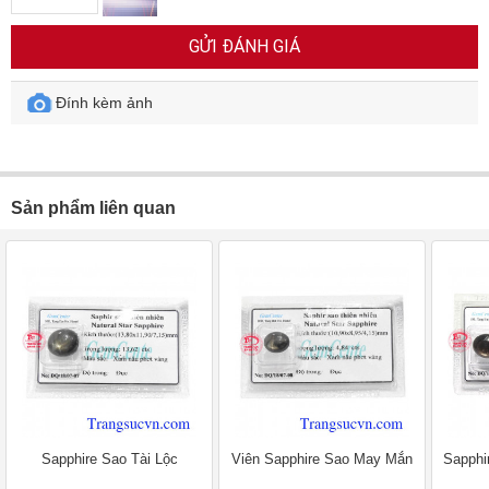
GỬI ĐÁNH GIÁ
Đính kèm ảnh
Sản phẩm liên quan
Sapphire Sao Tài Lộc
Viên Sapphire Sao May Mắn
Sapphi