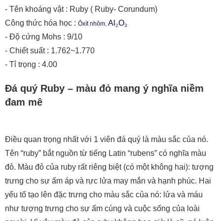
- Tên khoáng vật : Ruby ( Ruby- Corundum)
Công thức hóa học :
Al
O
Ôxít nhôm
,
2
3
- Độ cứng Mohs : 9/10
- Chiết suất : 1.762~1.770
- Tỉ trọng : 4.00
Đá quý Ruby – màu đỏ mang ý nghĩa niềm
đam mê
Điều quan trọng nhất với 1 viên đá quý là màu sắc của nó.
Tên “ruby” bắt nguồn từ tiếng Latin “rubens” có nghĩa màu
đỏ. Màu đỏ của ruby rất riêng biệt (có một không hai): tượng
trưng cho sự ấm áp và rực lửa may mắn và hạnh phúc. Hai
yếu tố tạo lên đặc trưng cho màu sắc của nó: lửa và máu
như tượng trưng cho sự ấm cúng và cuộc sống của loài