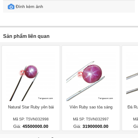
Đính kèm ảnh
Sản phẩm liên quan
Natural Star Ruby yên bái
Viên Ruby sao tỏa sáng
Đá Ru
Mã SP: TSVN032998
Mã SP: TSVN032997
Mã
Giá:
45500000.00
Giá:
31900000.00
Gi