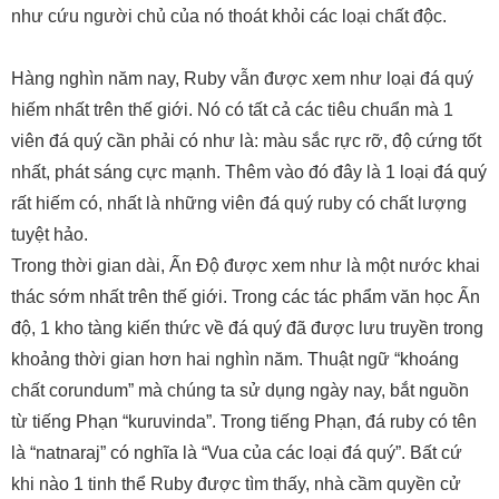
như cứu người chủ của nó thoát khỏi các loại chất độc.
Hàng nghìn năm nay, Ruby vẫn được xem như loại đá quý
hiếm nhất trên thế giới. Nó có tất cả các tiêu chuẩn mà 1
viên đá quý cần phải có như là: màu sắc rực rỡ, độ cứng tốt
nhất, phát sáng cực mạnh. Thêm vào đó đây là 1 loại đá quý
rất hiếm có, nhất là những viên đá quý ruby có chất lượng
tuyệt hảo.
Trong thời gian dài, Ấn Độ được xem như là một nước khai
thác sớm nhất trên thế giới. Trong các tác phẩm văn học Ấn
độ, 1 kho tàng kiến thức về đá quý đã được lưu truyền trong
khoảng thời gian hơn hai nghìn năm. Thuật ngữ “khoáng
chất corundum” mà chúng ta sử dụng ngày nay, bắt nguồn
từ tiếng Phạn “kuruvinda”. Trong tiếng Phạn, đá ruby có tên
là “natnaraj” có nghĩa là “Vua của các loại đá quý”. Bất cứ
khi nào 1 tinh thể Ruby được tìm thấy, nhà cầm quyền cử