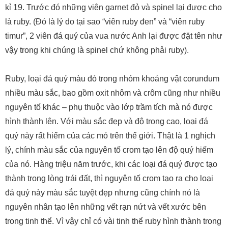
kỉ 19. Trước đó những viên garnet đỏ và spinel lại được cho
là ruby. (Đó là lý do tại sao “viên ruby đen” và “viên ruby
timur”, 2 viên đá quý của vua nước Anh lại được đặt tên như
vậy trong khi chúng là spinel chứ không phải ruby).
Ruby, loại đá quý màu đỏ trong nhóm khoáng vật corundum
nhiều màu sắc, bao gồm oxit nhôm và crôm cũng như nhiều
nguyên tố khác – phụ thuộc vào lớp trầm tích mà nó được
hình thành lên. Với màu sắc đẹp và độ trong cao, loại đá
quý này rất hiếm của các mỏ trên thế giới. Thật là 1 nghịch
lý, chính màu sắc của nguyên tố crom tạo lên độ quý hiếm
của nó. Hàng triệu năm trước, khi các loại đá quý được tạo
thành trong lòng trái đất, thì nguyên tố crom tạo ra cho loại
đá quý này màu sắc tuyệt đẹp nhưng cũng chính nó là
nguyên nhân tạo lên những vết rạn nứt và vết xước bên
trong tinh thể. Vì vậy chỉ có vài tinh thể ruby hình thành trong