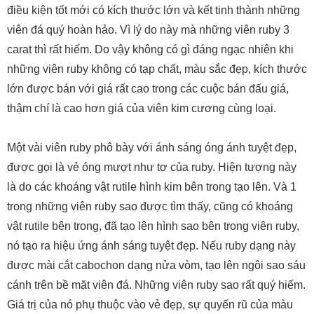
điều kiện tốt mới có kích thước lớn và kết tinh thành những
viên đá quý hoàn hảo. Vì lý do này mà những viên ruby 3
carat thì rất hiếm. Do vậy không có gì đáng ngạc nhiên khi
những viên ruby không có tạp chất, màu sắc đẹp, kích thước
lớn được bán với giá rất cao trong các cuộc bán đấu giá,
thậm chí là cao hơn giá của viên kim cương cùng loại.
Một vài viên ruby phô bày với ánh sáng óng ánh tuyệt đẹp,
được gọi là vẻ óng mượt như tơ của ruby. Hiện tượng này
là do các khoáng vật rutile hình kim bên trong tạo lên. Và 1
trong những viên ruby sao được tìm thấy, cũng có khoáng
vật rutile bên trong, đã tạo lên hình sao bên trong viên ruby,
nó tạo ra hiệu ứng ánh sáng tuyệt đẹp. Nếu ruby dạng này
được mài cắt cabochon dạng nửa vòm, tạo lên ngôi sao sáu
cánh trên bề mặt viên đá. Những viên ruby sao rất quý hiếm.
Giá trị của nó phụ thuộc vào vẻ đẹp, sự quyến rũ của màu