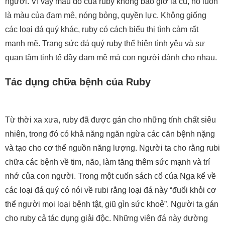
người. Vì vậy màu đỏ của ruby không bao giờ là cũ, nó luôn
là màu của đam mê, nóng bỏng, quyền lực. Không giống
các loại đá quý khác, ruby có cách biểu thị tình cảm rất
mạnh mẽ. Trang sức đá quý ruby thể hiện tình yêu và sự
quan tâm tinh tế đầy đam mê mà con người dành cho nhau.
Tác dụng chữa bệnh của Ruby
Từ thời xa xưa, ruby đã được gán cho những tính chất siêu
nhiên, trong đó có khả năng ngăn ngừa các căn bệnh nặng
và tạo cho cơ thể nguồn năng lượng. Người ta cho rằng rubi
chữa các bệnh về tim, não, làm tăng thêm sức mạnh và trí
nhớ của con người. Trong một cuốn sách cổ cúa Nga kể về
các loại đá quý có nói về rubi rằng loại đá này “đuổi khỏi cơ
thể người mọi loại bệnh tật, giũ gìn sức khoẻ”. Người ta gán
cho ruby cả tác dụng giải độc. Những viên đá này dường