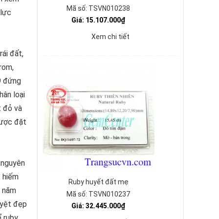
Mã số: TSVN010238
 lực
Giá: 15.107.000₫
Xem chi tiết
ái đất,
rom,
 9 đứng
ân loại
t đỏ và
 được đặt
 nguyên
t hiếm
Ruby huyết đất mẹ
u năm
Mã số: TSVN010237
uyệt đẹp
Giá: 32.445.000₫
ể ruby