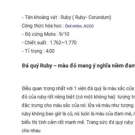
- Tên khoáng vật : Ruby ( Ruby- Corundum)
Công thức hóa học :
Ôxít nhôm
,
Al
2
O
3
- Độ cứng Mohs : 9/10
- Chiết suất : 1.762~1.770
- Tỉ trọng : 4.00
Đá quý Ruby – màu đỏ mang ý nghĩa niềm đa
Điều quan trọng nhất với 1 viên đá quý là màu sắc của
đỏ của ruby rất riêng biệt (có một không hai): tượng 
đặc trưng cho màu sắc của nó: lửa và máu như tượng 
ruby không bao giờ là cũ, nó luôn là màu của đam mê, 
biểu thị tình cảm rất mạnh mẽ. Trang sức đá quý ruby
cho nhau.