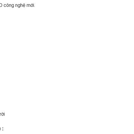
D công nghệ mới.
rời
) :