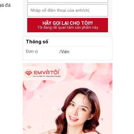
iá đá
HÃY GỌI LẠI CHO TÔI!!!
Tôi đang rất quan tâm sản phẩm này
Thông số
Đơn vị
/Viên