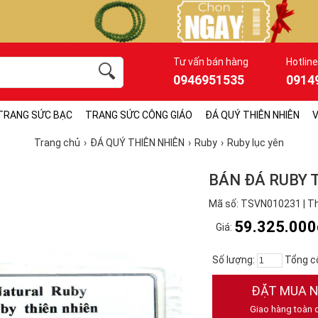
Tư vấn bán hàng
Hotline
0946951535
0914
TRANG SỨC BẠC
TRANG SỨC CÔNG GIÁO
ĐÁ QUÝ THIÊN NHIÊN
V
Trang chủ
ĐÁ QUÝ THIÊN NHIÊN
Ruby
Ruby lục yên
BÁN ĐÁ RUBY 
Mã số: TSVN010231 | Th
59.325.000
Giá:
Số lượng:
Tổng c
ĐẶT MUA 
Giao hàng toàn 