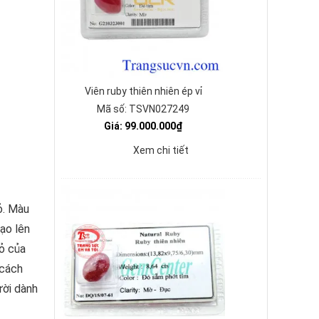
Viên ruby thiên nhiên ép vỉ
Mã số: TSVN027249
Giá: 99.000.000₫
Xem chi tiết
ỏ. Màu
ạo lên
ỏ của
 cách
ười dành