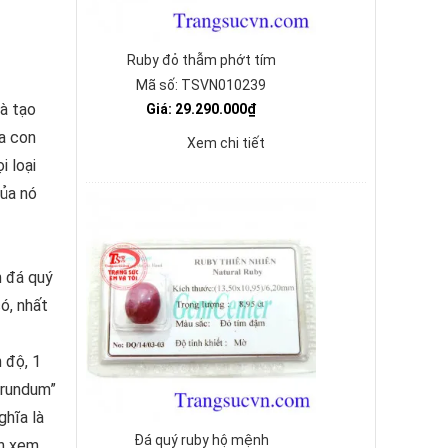
Ruby đỏ thẫm phớt tím
Mã số: TSVN010239
và tạo
Giá: 29.290.000₫
ủa con
Xem chi tiết
i loại
của nó
n đá quý
ó, nhất
 độ, 1
orundum”
ghĩa là
Đá quý ruby hộ mệnh
ến xem