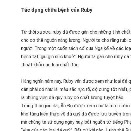
Tác dụng chữa bệnh của Ruby
Từ thời xa xưa, ruby đã được gán cho những tính chất
cho cơ thể nguồn năng lượng. Người ta cho rằng rubi 
người. Trong một cuốn sách cổ cúa Nga kể về các loại đ
bệnh tật, giũ gìn sức khoẻ”. Người ta gán cho ruby c
thoát khỏi các loại chất độc.
Hàng nghìn năm nay, Ruby vẫn được xem như loại đá qu
cần phải có như là: màu sắc rực rỡ, độ cứng tốt nhất,
là những viên đá quý ruby có chất lượng tuyệt hảo.
Trong thời gian dài, Ấn Độ được xem như là một nước 
kho tàng kiến thức về đá quý đã được lưu truyền tron
mà chúng ta sử dụng ngày nay, bắt nguồn từ tiếng Phạn 
“Vua của các loại đá quý”. Bất cứ khi nào 1 tinh th