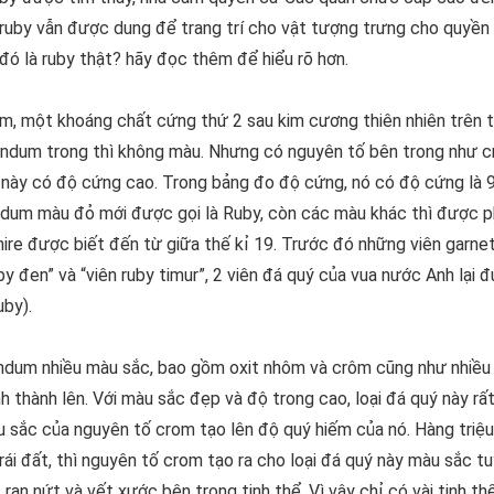
, ruby vẫn được dung để trang trí cho vật tượng trưng cho quyền
đó là ruby thật? hãy đọc thêm để hiểu rõ hơn.
, một khoáng chất cứng thứ 2 sau kim cương thiên nhiên trên tr
undum trong thì không màu. Nhưng có nguyên tố bên trong như c
uý này có độ cứng cao. Trong bảng đo độ cứng, nó có độ cứng là
ndum màu đỏ mới được gọi là Ruby, còn các màu khác thì được ph
hire được biết đến từ giữa thế kỉ 19. Trước đó những viên garne
ruby đen” và “viên ruby timur”, 2 viên đá quý của vua nước Anh lại
uby).
undum nhiều màu sắc, bao gồm oxit nhôm và crôm cũng như nhiều
 thành lên. Với màu sắc đẹp và độ trong cao, loại đá quý này rấ
màu sắc của nguyên tố crom tạo lên độ quý hiếm của nó. Hàng triệ
trái đất, thì nguyên tố crom tạo ra cho loại đá quý này màu sắc t
ạn nứt và vết xước bên trong tinh thể. Vì vậy chỉ có vài tinh th