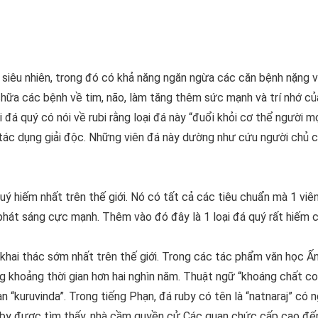
 siêu nhiên, trong đó có khả năng ngăn ngừa các căn bệnh nặng 
chữa các bệnh về tim, não, làm tăng thêm sức mạnh và trí nhớ c
á quý có nói về rubi rằng loại đá này “đuổi khỏi cơ thể người mọ
ả tác dụng giải độc. Những viên đá này dường như cứu người chủ 
ý hiếm nhất trên thế giới. Nó có tất cả các tiêu chuẩn mà 1 viê
 phát sáng cực mạnh. Thêm vào đó đây là 1 loại đá quý rất hiếm c
khai thác sớm nhất trên thế giới. Trong các tác phẩm văn học Ấn
g khoảng thời gian hơn hai nghìn năm. Thuật ngữ “khoáng chất c
“kuruvinda”. Trong tiếng Phạn, đá ruby có tên là “natnaraj” có n
ể Ruby được tìm thấy, nhà cầm quyền cử Các quan chức cấp cao đ