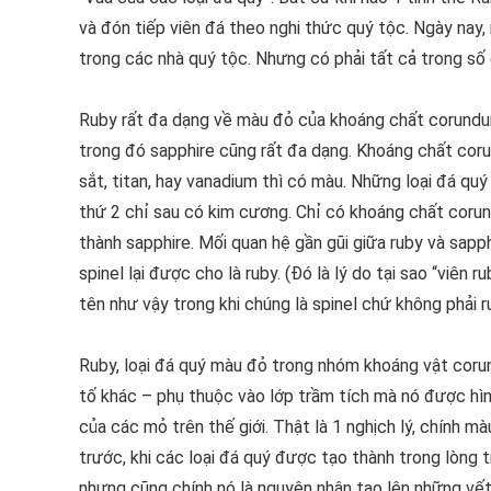
và đón tiếp viên đá theo nghi thức quý tộc. Ngày nay
trong các nhà quý tộc. Nhưng có phải tất cả trong số 
Ruby rất đa dạng về màu đỏ của khoáng chất corundum
trong đó sapphire cũng rất đa dạng. Khoáng chất cor
sắt, titan, hay vanadium thì có màu. Những loại đá q
thứ 2 chỉ sau có kim cương. Chỉ có khoáng chất coru
thành sapphire. Mối quan hệ gần gũi giữa ruby và sapp
spinel lại được cho là ruby. (Đó là lý do tại sao “viên 
tên như vậy trong khi chúng là spinel chứ không phải r
Ruby, loại đá quý màu đỏ trong nhóm khoáng vật cor
tố khác – phụ thuộc vào lớp trầm tích mà nó được hình
của các mỏ trên thế giới. Thật là 1 nghịch lý, chính 
trước, khi các loại đá quý được tạo thành trong lòng 
nhưng cũng chính nó là nguyên nhân tạo lên những vết r