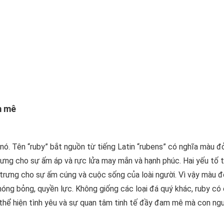
m mê
 nó. Tên “ruby” bắt nguồn từ tiếng Latin “rubens” có nghĩa màu đ
trưng cho sự ấm áp và rực lửa may mắn và hạnh phúc. Hai yếu tố t
trưng cho sự ấm cúng và cuộc sống của loài người. Vì vậy màu đ
nóng bỏng, quyền lực. Không giống các loại đá quý khác, ruby có
 thể hiện tình yêu và sự quan tâm tinh tế đầy đam mê mà con ng