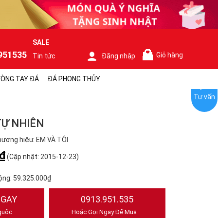
SALE
951535
Giỏ hàng
Tin tức
Đăng nhập
0
ÒNG TAY ĐÁ
ĐÁ PHONG THỦY
Tư vấn
TỰ NHIÊN
ương hiệu: EM VÀ TÔI
₫
(Cập nhật: 2015-12-23)
ộng:
59.325.000₫
NGAY
0913.951.535
quốc
Hoặc Gọi Ngay Để Mua