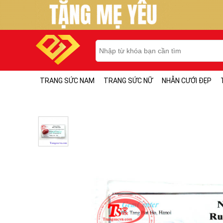
TRANG SỨC NAM
TRANG SỨC NỮ
NHẪN CƯỚI ĐẸP