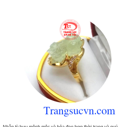
Nhẫn tỳ hưu mệnh mộc và hỏa đeo hợp thời trang và quý