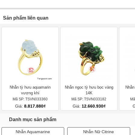
Sản phẩm liên quan
Nhẫn tỳ hưu aquamarin
Nhẫn ngọc tỳ hưu bọc vàng
Nhẫn 
vượng khí
14K
Mã SP: TSVN033360
Mã SP: TSVN033182
Mã
Giá:
8.817.880₫
Giá:
12.660.930₫
G
Danh mục sản phẩm
Nhẫn Aquamarine
Nhẫn Nữ Citrine