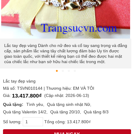
Lắc vàng tây hai mặt và hai màu đeo được hai kiểu luôn làm mới
chính mình
Lắc tay đẹp vàng
Mã số: TSVN010144 | Thương hiệu: EM VÀ TÔI
13.417.800₫
Giá:
(Cập nhật: 2026-06-13)
Quà tặng:
Tình yêu
Quà tặng sinh nhật Nữ
Quà tặng Valentin 14/2
Quà tặng 20/10
Quà tặng 8/3
Số lượng:
Tổng cộng:
13.417.800₫
MUA NGAY
Mang thịnh vượng về với bản thân