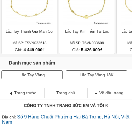
Lắc Tay Thánh Giá Mân Côi
Lắc Tay Kim Tiền Tài Lộc
Lắc ta
Mã SP: TSVN033618
Mã SP: TSVN033608
Mã
Giá:
4.449.000₫
Giá:
5.426.000₫
G
Danh mục sản phẩm
Lắc Tay Vàng
Lắc Tay Vàng 18K
Trang trước
Trang chủ
Về đầu trang
CÔNG TY TNHH TRANG SỨC EM VÀ TÔI ®
Số 9 Hàng Chuối,Phường Hai Bà Trưng, Hà Nội, Việt
Địa chỉ:
Nam
Thời gian mở cửa: 08:00 - 20:00 (T2-CN, Kể cả ngày Lễ)