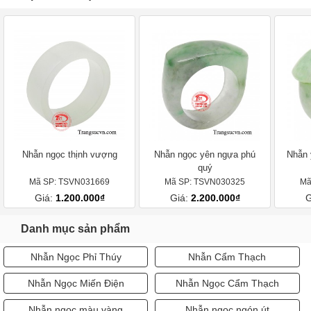
Nhẫn ngọc thịnh vượng
Nhẫn ngọc yên ngựa phú
Nhẫn 
quý
Mã SP: TSVN031669
Mã SP: TSVN030325
Mã
Giá:
1.200.000₫
Giá:
2.200.000₫
G
Danh mục sản phẩm
Nhẫn Ngọc Phỉ Thúy
Nhẫn Cẩm Thạch
Nhẫn Ngọc Miến Điện
Nhẫn Ngọc Cẩm Thạch
Nhẫn ngọc màu vàng
Nhẫn ngọc ngón út