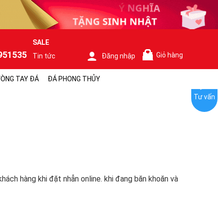
SALE
951535
Giỏ hàng
Tin tức
Đăng nhập
0
ÒNG TAY ĐÁ
ĐÁ PHONG THỦY
Tư vấn
hách hàng khi đặt nhẫn online. khi đang băn khoăn và