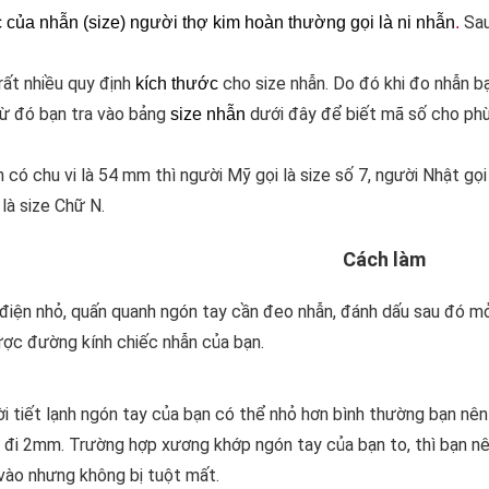
Sau
c của nhẫn
(
size
) người thợ kim hoàn thường gọi là
ni nhẫn
.
rất nhiều quy định
cho size nhẫn. Do đó khi đo nhẫn b
kích thước
ừ đó bạn tra vào bảng
dưới đây để biết mã số cho phù
size nhẫn
n có chu vi là 54 mm thì người Mỹ gọi là size số 7, người Nhật gọi
 là size Chữ N.
Cách làm
 điện nhỏ, quấn quanh ngón tay cần đeo nhẫn, đánh dấu sau đó 
ược đường kính chiếc nhẫn của bạn.
hời tiết lạnh ngón tay của bạn có thể nhỏ hơn bình thường bạn nê
rừ đi 2mm. Trường hợp xương khớp ngón tay của bạn to, thì bạn n
vào nhưng không bị tuột mất.