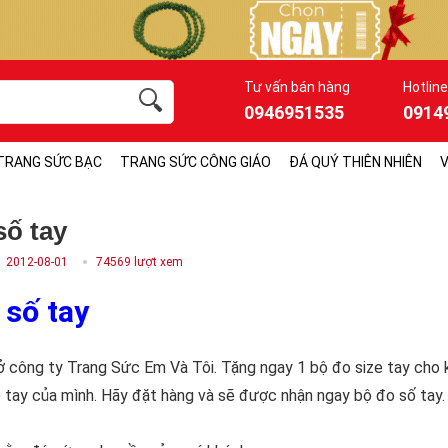
Tư vấn bán hàng
Hotline
0946951535
0914
TRANG SỨC BẠC
TRANG SỨC CÔNG GIÁO
ĐÁ QUÝ THIÊN NHIÊN
V
số tay
2012-08-01
74569 lượt xem
 số tay
ở công ty Trang Sức Em Và Tôi. Tặng ngay 1 bộ đo size tay cho k
e tay của mình. Hãy đặt hàng và sẽ được nhận ngay bộ đo số tay.