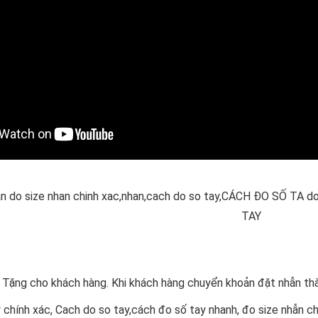
n do size nhan chinh xac,nhan,cach do so tay,CÁCH ĐO SỐ TA do
TAY
 Tặng cho khách hàng. Khi khách hàng chuyển khoản đặt nhẫn thà
 chính xác, Cach do so tay,cách đo số tay nhanh, đo size nhẫn 