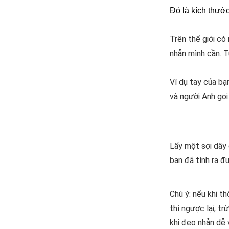
Đó là kích thướ
Trên thế giới có 
nhẫn mình cần. T
Ví dụ tay của bạ
và người Anh gọi
Lấy một sợi dây
bạn đã tính ra đ
Chú ý: nếu khi t
thì ngược lại, t
khi đeo nhẫn dễ 