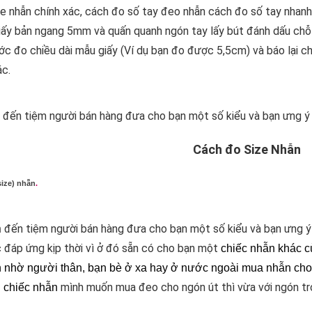
ze nhẫn chính xác, cách đo số tay đeo nhẫn cách đo số tay nhanh
giấy bản ngang 5mm và quấn quanh ngón tay lấy bút đánh dấu chỗ
c đo chiều dài mẫu giấy (Ví dụ bạn đo được 5,5cm) và báo lại c
ác.
, đến tiệm người bán hàng đưa cho bạn một số kiểu và bạn ưng 
Cách đo Size Nhẫn
size) nhẫn
.
đến tiệm người bán hàng đưa cho bạn một số kiểu và bạn ưng ý
n
 đáp ứng kịp thời vì ở đó sẵn có cho bạn một
chiếc nhẫn
khác cù
nhờ người thân, bạn bè ở xa hay ở nước ngoài mua nhẫn cho
mình muốn mua đeo cho ngón út thì vừa với ngón tr
u chiếc
nhẫn