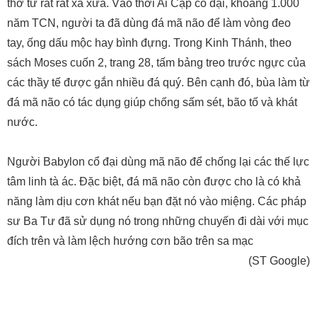
thờ từ rất rất xa xưa. Vào thời Ai Cập cổ đại, khoảng 1.000
năm TCN, người ta đã dùng đá mã não để làm vòng đeo
tay, ống dấu mộc hay bình đựng. Trong Kinh Thánh, theo
sách Moses cuốn 2, trang 28, tấm bảng treo trước ngực của
các thầy tế được gắn nhiều đá quý. Bên cạnh đó, bùa làm từ
đá mã não có tác dụng giúp chống sấm sét, bão tố và khát
nước.
Người Babylon cổ đại dùng mã não để chống lại các thế lực
tâm linh tà ác. Đặc biệt, đá mã não còn được cho là có khả
năng làm dịu cơn khát nếu bạn đặt nó vào miệng. Các pháp
sư Ba Tư đã sử dụng nó trong những chuyến đi dài với mục
đích trên và làm lệch hướng cơn bão trên sa mạc
(ST Google)