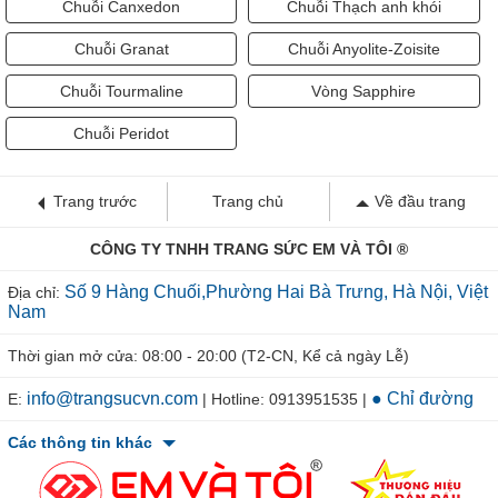
Chuỗi Canxedon
Chuỗi Thạch anh khói
Chuỗi Granat
Chuỗi Anyolite-Zoisite
Chuỗi Tourmaline
Vòng Sapphire
Chuỗi Peridot
Trang trước
Trang chủ
Về đầu trang
CÔNG TY TNHH TRANG SỨC EM VÀ TÔI ®
Số 9 Hàng Chuối,Phường Hai Bà Trưng, Hà Nội, Việt
Địa chỉ:
Nam
Thời gian mở cửa: 08:00 - 20:00 (T2-CN, Kể cả ngày Lễ)
info@trangsucvn.com
● Chỉ đường
E:
| Hotline: 0913951535 |
Các thông tin khác