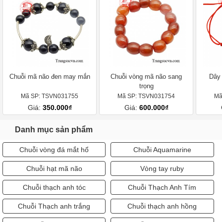
Chuỗi mã não đen may mắn
Chuỗi vòng mã não sang
Dây 
trọng
Mã SP: TSVN031755
Mã SP: TSVN031754
Mã
Giá:
350.000₫
Giá:
600.000₫
Danh mục sản phẩm
Chuỗi vòng đá mắt hổ
Chuỗi Aquamarine
Chuỗi hạt mã não
Vòng tay ruby
Chuỗi thạch anh tóc
Chuỗi Thạch Anh Tím
Chuỗi Thạch anh trắng
Chuỗi thạch anh hồng