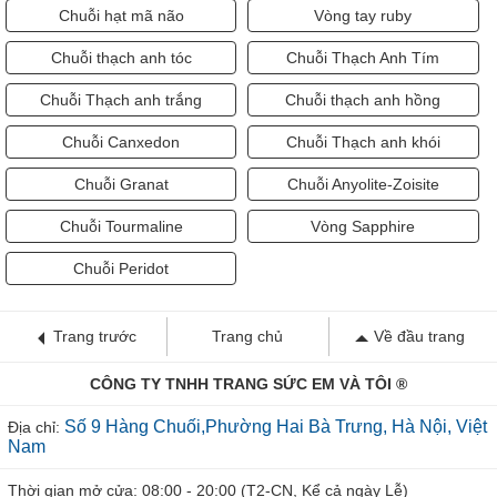
Chuỗi hạt mã não
Vòng tay ruby
Chuỗi thạch anh tóc
Chuỗi Thạch Anh Tím
Chuỗi Thạch anh trắng
Chuỗi thạch anh hồng
Chuỗi Canxedon
Chuỗi Thạch anh khói
Chuỗi Granat
Chuỗi Anyolite-Zoisite
Chuỗi Tourmaline
Vòng Sapphire
Chuỗi Peridot
Trang trước
Trang chủ
Về đầu trang
CÔNG TY TNHH TRANG SỨC EM VÀ TÔI ®
Số 9 Hàng Chuối,Phường Hai Bà Trưng, Hà Nội, Việt
Địa chỉ:
Nam
Thời gian mở cửa: 08:00 - 20:00 (T2-CN, Kể cả ngày Lễ)