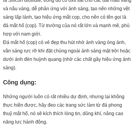
là Silicon dioxidie, trong đó có oxít sắt cho các dải màu vàng
và nâu vàng, dễ phản ứng với ánh sáng, tạo nên những vệt
sáng lấp lánh, tạo hiệu ứng mắt cọp, cho nên có tên gọi là
đá mắt hổ (cọp). Từ trường của nó rất lớn và mạnh mẽ, phù
hợp với nam giới.
Đá mắt hổ (cọp) có vẻ đẹp thu hút nhờ ánh vàng óng ánh,
vân sáng rực rỡ khi đặt chúng ngoài ánh sáng mặt trời hoặc
dưới ánh đèn huỳnh quang (nhờ các chất gây hiệu ứng ánh
sáng).
Công dụng:
Những người luôn có rất nhiều dự định, nhưng lại không
thực hiện được, hãy đeo các trang sức làm từ đá phong
thuỷ mắt hổ, nó sẽ kích thích lòng tin, dũng khí, nâng cao
năng lực hành động.