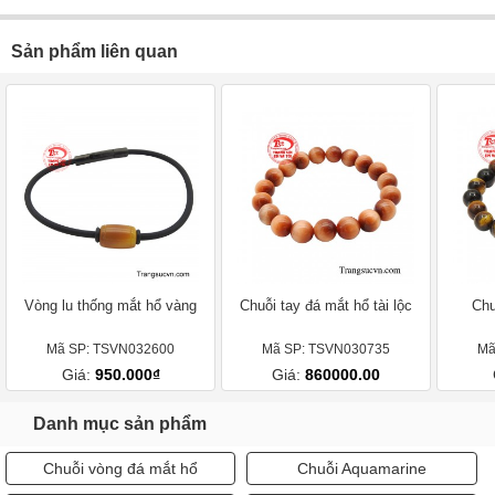
Sản phẩm liên quan
Vòng lu thống mắt hổ vàng
Chuỗi tay đá mắt hổ tài lộc
Chu
Mã SP: TSVN032600
Mã SP: TSVN030735
Mã
Giá:
950.000₫
Giá:
860000.00
Danh mục sản phẩm
Chuỗi vòng đá mắt hổ
Chuỗi Aquamarine