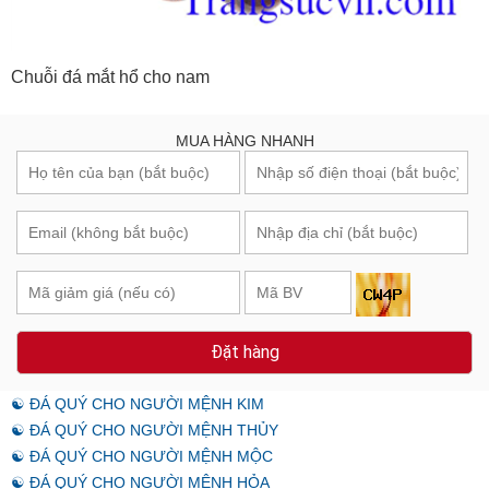
Chuỗi đá mắt hổ cho nam
MUA HÀNG NHANH
Đặt hàng
☯ ĐÁ QUÝ CHO NGƯỜI MỆNH KIM
☯ ĐÁ QUÝ CHO NGƯỜI MỆNH THỦY
☯ ĐÁ QUÝ CHO NGƯỜI MỆNH MỘC
☯ ĐÁ QUÝ CHO NGƯỜI MỆNH HỎA