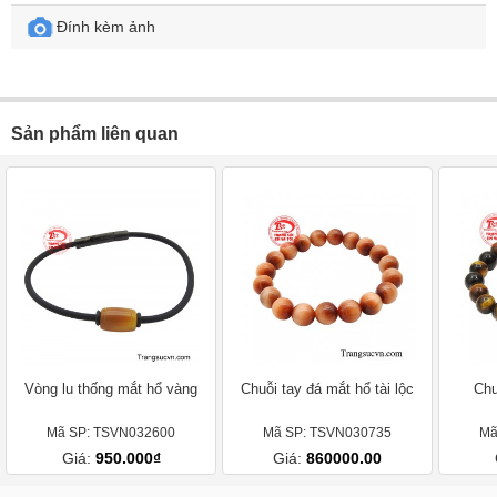
Đính kèm ảnh
Sản phẩm liên quan
Vòng lu thống mắt hổ vàng
Chuỗi tay đá mắt hổ tài lộc
Chu
Mã SP: TSVN032600
Mã SP: TSVN030735
Mã
Giá:
950.000₫
Giá:
860000.00