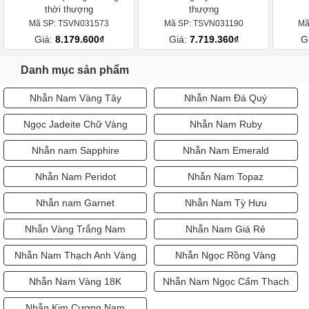
thời thượng
thượng
Mã SP: TSVN031573
Mã SP: TSVN031190
Mã
Giá:
8.179.600₫
Giá:
7.719.360₫
G
Danh mục sản phẩm
Nhẫn Nam Vàng Tây
Nhẫn Nam Đá Quý
Ngọc Jadeite Chữ Vàng
Nhẫn Nam Ruby
Nhẫn nam Sapphire
Nhẫn Nam Emerald
Nhẫn Nam Peridot
Nhẫn Nam Topaz
Nhẫn nam Garnet
Nhẫn Nam Tỳ Hưu
Nhẫn Vàng Trắng Nam
Nhẫn Nam Giá Rẻ
Nhẫn Nam Thạch Anh Vàng
Nhẫn Ngọc Rồng Vàng
Nhẫn Nam Vàng 18K
Nhẫn Nam Ngọc Cẩm Thạch
Nhẫn Kim Cương Nam