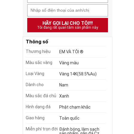
HÃY GỌI LẠI CHO TÔI!!!
Tôi đang rất quan tâm sản phẩm này
Thông số
Thương hiệu
EM VÀ TÔI ®
Màu sắc vàng
Vàng màu
Loại Vàng
Vàng 14K(58.5%Au)
Dành cho
Nam
Màu sắc đá chủ
Xanh
Hình dạng đá
Phật chạm khắc
Giao hàng
Toàn quốc
Miễn phí trọn đời
Đánh bóng, làm sạch
sản phẩm, gắn đá Cz