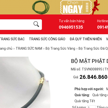
Tư vấn bán hàng
Hotline
0946951535
0914
TRANG SỨC BẠC
TRANG SỨC CÔNG GIÁO
ĐÁ QUÝ THIÊN NHIÊN
V
rang chủ
TRANG SỨC NAM
Bộ Trang Sức Vàng
Bộ Trang Sức Đá Q
BỘ MẶT PHẬT 
Mã số: TSVN008895 | Th
26.846.860
Giá:
Phù hợp với người:
Quà tặng:
Quà tặng
Quà tặng Tết
Số lượng:
Tổng c