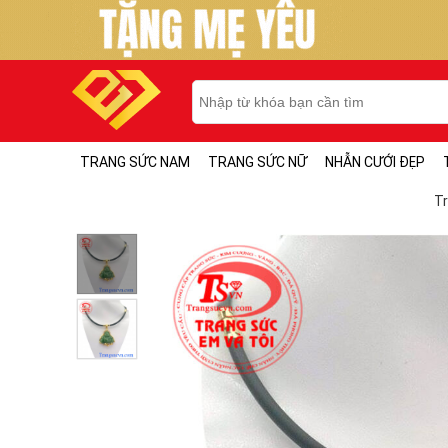
TRANG SỨC NAM
TRANG SỨC NỮ
NHẪN CƯỚI ĐẸP
T