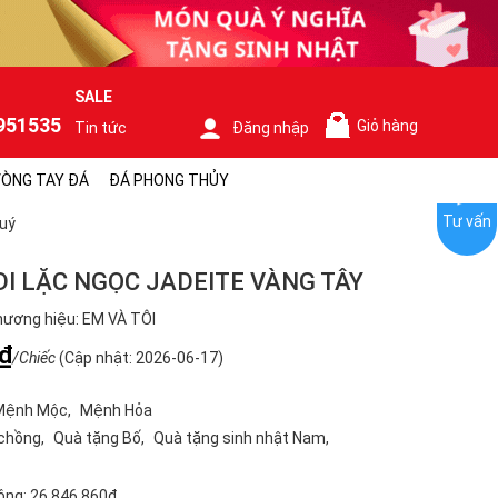
SALE
951535
Giỏ hàng
Tin tức
Đăng nhập
0
ÒNG TAY ĐÁ
ĐÁ PHONG THỦY
Tư vấn
uý
DI LẶC NGỌC JADEITE VÀNG TÂY
ương hiệu: EM VÀ TÔI
₫
/Chiếc
(Cập nhật: 2026-06-17)
Mệnh Mộc
Mệnh Hỏa
 chồng
Quà tặng Bố
Quà tặng sinh nhật Nam
ộng:
26.846.860₫