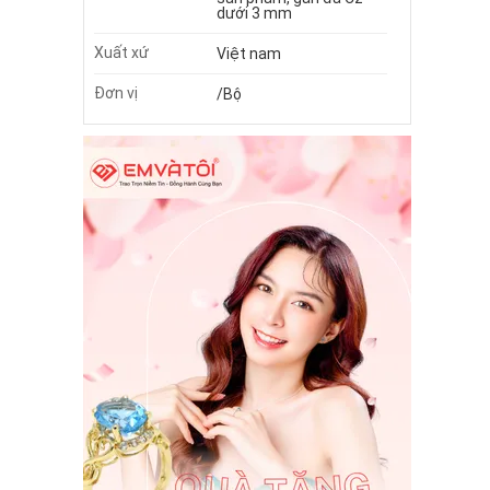
dưới 3 mm
Xuất xứ
Việt nam
Đơn vị
/Bộ