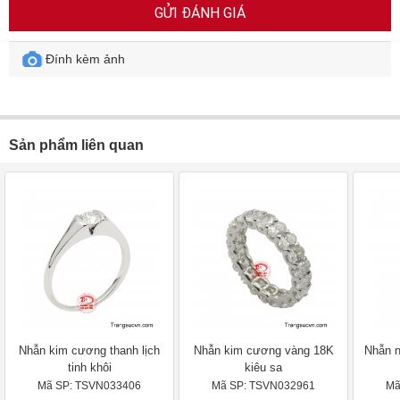
GỬI ĐÁNH GIÁ
Đính kèm ảnh
Sản phẩm liên quan
Nhẫn kim cương thanh lịch
Nhẫn kim cương vàng 18K
Nhẫn n
tinh khôi
kiêu sa
Mã SP: TSVN033406
Mã SP: TSVN032961
Mã