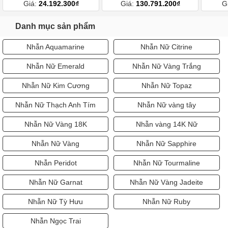
Giá:
24.192.300₫
Giá:
130.791.200₫
G
Danh mục sản phẩm
Nhẫn Aquamarine
Nhẫn Nữ Citrine
Nhẫn Nữ Emerald
Nhẫn Nữ Vàng Trắng
Nhẫn Nữ Kim Cương
Nhẫn Nữ Topaz
Nhẫn Nữ Thạch Anh Tím
Nhẫn Nữ vàng tây
Nhẫn Nữ Vàng 18K
Nhẫn vàng 14K Nữ
Nhẫn Nữ Vàng
Nhẫn Nữ Sapphire
Nhẫn Peridot
Nhẫn Nữ Tourmaline
Nhẫn Nữ Garnat
Nhẫn Nữ Vàng Jadeite
Nhẫn Nữ Tỳ Hưu
Nhẫn Nữ Ruby
Nhẫn Ngọc Trai