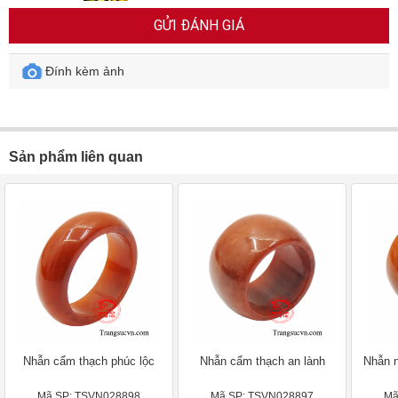
GỬI ĐÁNH GIÁ
Đính kèm ảnh
Sản phẩm liên quan
Nhẫn cẩm thạch phúc lộc
Nhẫn cẩm thạch an lành
Nhẫn n
Mã SP: TSVN028898
Mã SP: TSVN028897
Mã