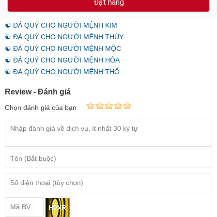
Đặt hàng
☯ ĐÁ QUÝ CHO NGƯỜI MỆNH KIM
☯ ĐÁ QUÝ CHO NGƯỜI MỆNH THỦY
☯ ĐÁ QUÝ CHO NGƯỜI MỆNH MỘC
☯ ĐÁ QUÝ CHO NGƯỜI MỆNH HỎA
☯ ĐÁ QUÝ CHO NGƯỜI MỆNH THỔ
Review - Đánh giá
Chọn đánh giá của bạn