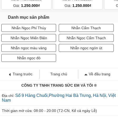
Giá:
1.250.000₫
Giá:
1.250.000₫
G
Danh mục sản phẩm
Nhẫn Ngọc Phỉ Thúy
Nhẫn Cẩm Thạch
Nhẫn Ngọc Miến Điện
Nhẫn Ngọc Cẩm Thạch
Nhẫn ngọc màu vàng
Nhẫn ngọc ngón út
Nhẫn ngọc đỏ
Trang trước
Trang chủ
Về đầu trang
CÔNG TY TNHH TRANG SỨC EM VÀ TÔI ®
Số 9 Hàng Chuối,Phường Hai Bà Trưng, Hà Nội, Việt
Địa chỉ:
Nam
Thời gian mở cửa: 08:00 - 20:00 (T2-CN, Kể cả ngày Lễ)