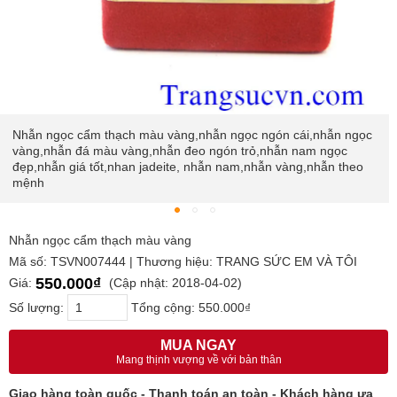
Nhẫn ngọc cẩm thạch màu vàng,nhẫn ngọc ngón cái,nhẫn ngọc
vàng,nhẫn đá màu vàng,nhẫn đeo ngón trỏ,nhẫn nam ngọc
đẹp,nhẫn giá tốt,nhan jadeite, nhẫn nam,nhẫn vàng,nhẫn theo
mệnh
Nhẫn ngọc cẩm thạch màu vàng
Mã số: TSVN007444 | Thương hiệu: TRANG SỨC EM VÀ TÔI
550.000₫
Giá:
(Cập nhật: 2018-04-02)
Số lượng:
Tổng cộng:
550.000₫
MUA NGAY
Mang thịnh vượng về với bản thân
Giao hàng toàn quốc - Thanh toán an toàn - Khách hàng ưa