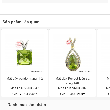
Sản phẩm liên quan
Mặt dây peridot trang nhã
Mặt dây Peridot kiêu sa
Mặ
vàng 14K
Mã SP: TSVN033347
Mã SP: TSVN033107
Mã
Giá:
7.961.848₫
Giá:
6.496.500₫
G
Danh mục sản phẩm