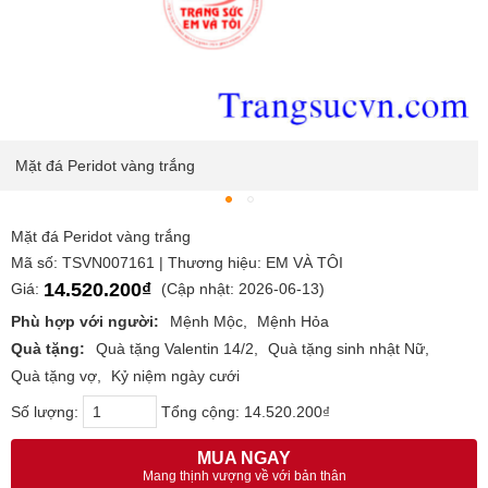
Mặt đá Peridot vàng trắng
Mặt đá Peridot vàng trắng
Mã số: TSVN007161 | Thương hiệu: EM VÀ TÔI
14.520.200₫
Giá:
(Cập nhật: 2026-06-13)
Phù hợp với người:
Mệnh Mộc
Mệnh Hỏa
Quà tặng:
Quà tặng Valentin 14/2
Quà tặng sinh nhật Nữ
Quà tặng vợ
Kỷ niệm ngày cưới
Số lượng:
Tổng cộng:
14.520.200₫
MUA NGAY
Mang thịnh vượng về với bản thân