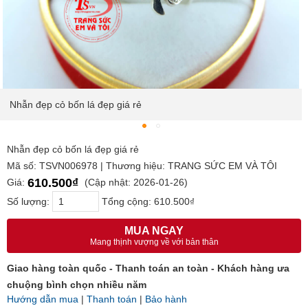
Nhẫn đẹp cỏ bốn lá đẹp giá rẻ
Nhẫn đẹp cỏ bốn lá đẹp giá rẻ
Mã số: TSVN006978 | Thương hiệu: TRANG SỨC EM VÀ TÔI
610.500₫
Giá:
(Cập nhật: 2026-01-26)
Số lượng:
Tổng cộng:
610.500₫
MUA NGAY
Mang thịnh vượng về với bản thân
Giao hàng toàn quốc - Thanh toán an toàn - Khách hàng ưa
chuộng bình chọn nhiều năm
Hướng dẫn mua
|
Thanh toán
|
Bảo hành