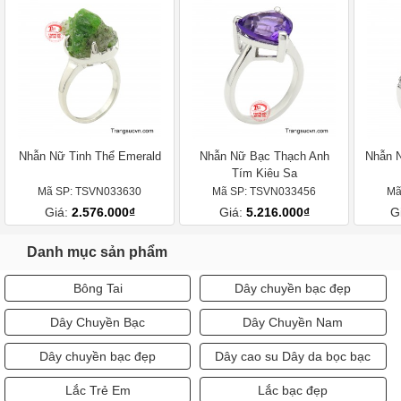
Nhẫn Nữ Tinh Thể Emerald
Nhẫn Nữ Bạc Thạch Anh
Nhẫn N
Tím Kiêu Sa
Mã SP: TSVN033630
Mã SP: TSVN033456
Mã
Giá:
2.576.000₫
Giá:
5.216.000₫
G
Danh mục sản phẩm
Bông Tai
Dây chuyền bạc đẹp
Dây Chuyền Bạc
Dây Chuyền Nam
Dây chuyền bạc đẹp
Dây cao su Dây da bọc bạc
Lắc Trẻ Em
Lắc bạc đẹp