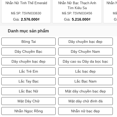
Nhẫn Nữ Tinh Thể Emerald
Nhẫn Nữ Bạc Thạch Anh
Nhẫn N
Tím Kiêu Sa
Mã SP: TSVN033630
Mã SP: TSVN033456
Mã
Giá:
2.576.000₫
Giá:
5.216.000₫
G
Danh mục sản phẩm
Bông Tai
Dây chuyền bạc đẹp
Dây Chuyền Bạc
Dây Chuyền Nam
Dây chuyền bạc đẹp
Dây cao su Dây da bọc bạc
Lắc Trẻ Em
Lắc bạc đẹp
Lắc Tay Bạc
Lắc Bạc Nam
Lắc Bạc Nữ
Mặt dây chuyền bạc đẹp
Mặt Dây Chữ
Mặt dây chữ đính đá
Nhẫn Ngọc Rồng
Nhẫn nữ bạc đẹp