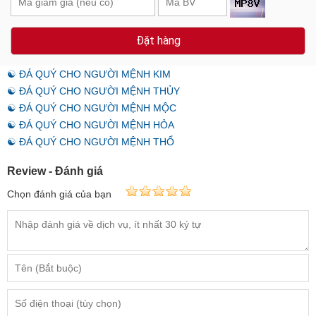
Đặt hàng
☯ ĐÁ QUÝ CHO NGƯỜI MỆNH KIM
☯ ĐÁ QUÝ CHO NGƯỜI MỆNH THỦY
☯ ĐÁ QUÝ CHO NGƯỜI MỆNH MỘC
☯ ĐÁ QUÝ CHO NGƯỜI MỆNH HỎA
☯ ĐÁ QUÝ CHO NGƯỜI MỆNH THỔ
Review - Đánh giá
Chọn đánh giá của bạn