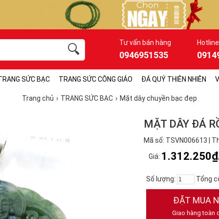
Tư vấn bán hàng
Hotline
0946951535
0914
TRANG SỨC BẠC
TRANG SỨC CÔNG GIÁO
ĐÁ QUÝ THIÊN NHIÊN
V
Trang chủ
TRANG SỨC BẠC
Mặt dây chuyền bạc đẹp
MẶT DÂY ĐÁ 
Mã số: TSVN006613 | T
1.312.250₫
Giá:
Số lượng:
Tổng c
ĐẶT MUA 
Giao hàng toàn 