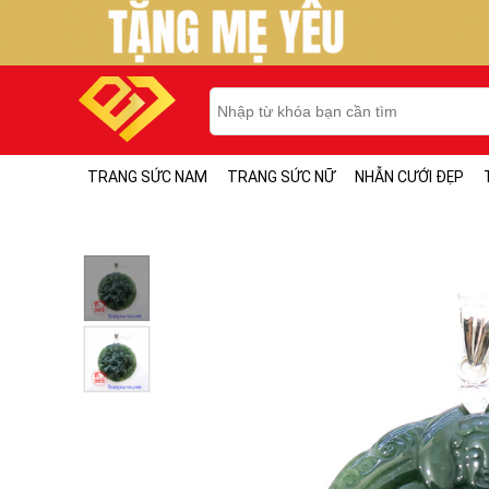
TRANG SỨC NAM
TRANG SỨC NỮ
NHẪN CƯỚI ĐẸP