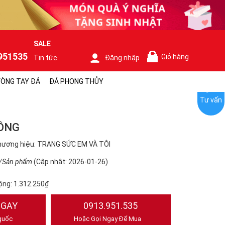
SALE
951535
Giỏ hàng
Tin tức
Đăng nhập
0
ÒNG TAY ĐÁ
ĐÁ PHONG THỦY
Tư vấn
RỒNG
hương hiệu: TRANG SỨC EM VÀ TÔI
/Sản phẩm
(Cập nhật: 2026-01-26)
ộng:
1.312.250₫
NGAY
0913.951.535
quốc
Hoặc Gọi Ngay Để Mua