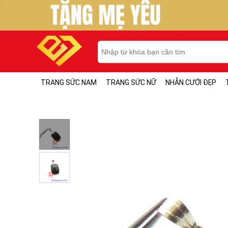
TRANG SỨC NAM
TRANG SỨC NỮ
NHẪN CƯỚI ĐẸP