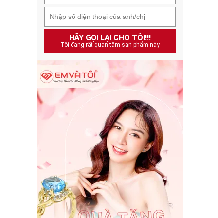
HÃY GỌI LẠI CHO TÔI!!!
Tôi đang rất quan tâm sản phẩm này