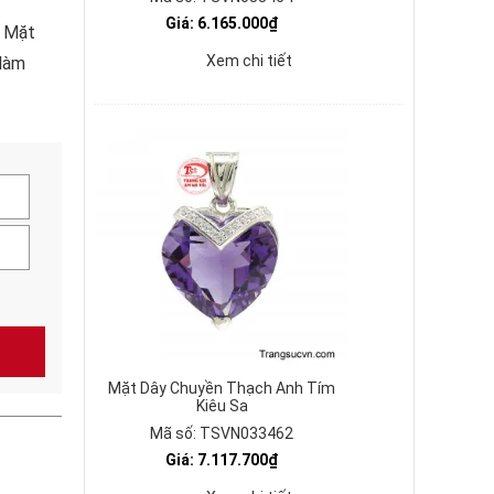
Giá: 6.165.000₫
n Mặt
Xem chi tiết
 làm
Mặt Dây Chuyền Thạch Anh Tím
Kiêu Sa
Mã số: TSVN033462
Giá: 7.117.700₫