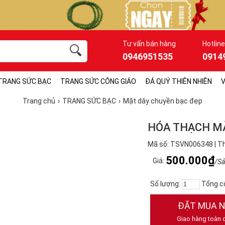
Tư vấn bán hàng
Hotline
0946951535
0914
TRANG SỨC BẠC
TRANG SỨC CÔNG GIÁO
ĐÁ QUÝ THIÊN NHIÊN
V
Trang chủ
TRANG SỨC BẠC
Mặt dây chuyền bạc đẹp
HÓA THẠCH M
Mã số: TSVN006348 | T
500.000₫
Giá:
/S
Số lượng:
Tổng c
ĐẶT MUA 
Giao hàng toàn 