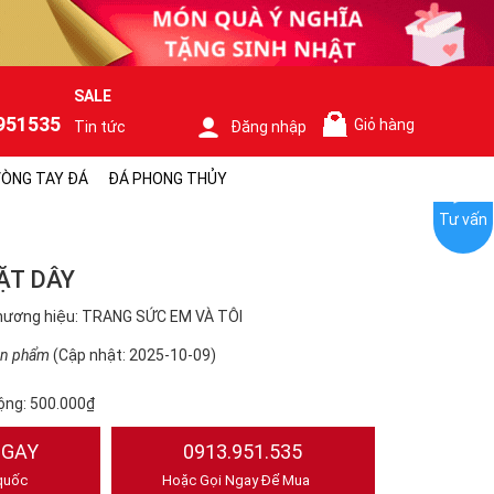
SALE
951535
Giỏ hàng
Tin tức
Đăng nhập
0
ÒNG TAY ĐÁ
ĐÁ PHONG THỦY
Tư vấn
ẶT DÂY
hương hiệu: TRANG SỨC EM VÀ TÔI
ản phẩm
(Cập nhật: 2025-10-09)
ộng:
500.000₫
NGAY
0913.951.535
quốc
Hoặc Gọi Ngay Để Mua