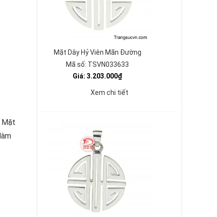
Mặt Dây Hỷ Viên Mãn Đường
Mã số: TSVN033633
Giá: 3.203.000₫
Xem chi tiết
n Mặt
 làm