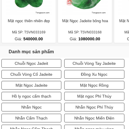
Mặt ngọc thiên nhiên đẹp
Mặt Ngọc Jadeite bông hoa
Mặt N
Mã SP: TSVN033169
Mã SP: TSVN033168
Mã
Giá:
540000.00
Giá:
1080000.00
Danh mục sản phẩm
Chuỗi Ngọc Jadeit
Chuỗi Vòng Tay Jadeite
Chuỗi Vòng Cổ Jadeite
Đồng Xu Ngọc
Mặt Ngọc Jadeite
Mặt Ngọc Rồng
Hồ ly ngọc cẩm thạch
Mặt ngọc Phỉ Thúy
Nhẫn Ngọc
Nhẫn Ngọc Phỉ Thúy
Nhẫn Cẩm Thạch
Nhẫn Ngọc Miến Điện