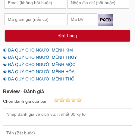
Đặt hàng
☯ ĐÁ QUÝ CHO NGƯỜI MỆNH KIM
☯ ĐÁ QUÝ CHO NGƯỜI MỆNH THỦY
☯ ĐÁ QUÝ CHO NGƯỜI MỆNH MỘC
☯ ĐÁ QUÝ CHO NGƯỜI MỆNH HỎA
☯ ĐÁ QUÝ CHO NGƯỜI MỆNH THỔ
Review - Đánh giá
Chọn đánh giá của bạn