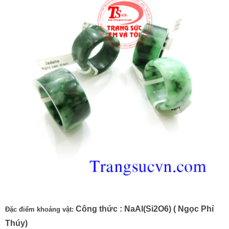
Công thức : NaAl(Si2O6) ( Ngọc Phỉ
Đặc điểm khoáng vật:
Thúy)
Jadeite
ngọc cẩm thạch
- Tên khoáng vật:
(
)
- Độ cứng Mohs: 6,5 ~7/10