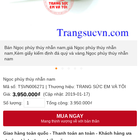
Ngọc phủy thúy nhẫn nam
Mã số: TSVN006271 | Thương hiệu: TRANG SỨC EM VÀ TÔI
3.950.000₫
Giá:
(Cập nhật: 2019-01-17)
Số lượng:
Tổng cộng:
3.950.000₫
MUA NGAY
Mang thịnh vượng về với bản thân
Giao hàng toàn quốc - Thanh toán an toàn - Khách hàng ưa
chuộng bình chọn nhiều năm
Hướng dẫn mua
|
Thanh toán
|
Bảo hành
MUA HÀNG NHANH