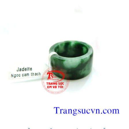
Nhẫn ngọc cẩm thạch thiên nhiên
nhẫn ngọc
Hình ảnh:
,
phỉ thúy nam
nhẫn cẩm thạch
https://trangsucvn.com/
,