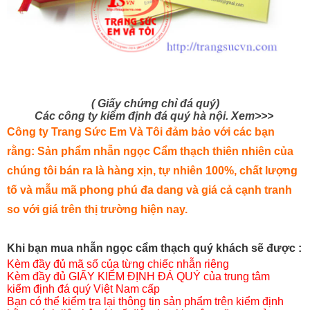
( Giấy chứng chỉ đá quý)
Các công ty kiểm định đá quý hà nội. Xem>>>
Công ty Trang Sức Em Và Tôi đảm bảo với các bạn
rằng: Sản phẩm nhẫn ngọc Cẩm thạch thiên nhiên của
chúng tôi bán ra là hàng xịn, tự nhiên 100%, chất lượng
tố và mẫu mã phong phú đa dang và giá cả cạnh tranh
so với giá trên thị trường hiện nay.
Khi bạn mua nhẫn ngọc cẩm thạch quý khách sẽ được :
Kèm đầy đủ mã số của từng chiếc nhẫn riêng
Kèm đầy đủ GIẤY KIỂM ĐỊNH ĐÁ QUÝ của trung tâm
kiểm định đá quý Việt Nam cấp
Bạn có thể kiểm tra lại thông tin sản phẩm trên kiểm định
bằng cách liên hệ với số điện thoại in trên mặt sau của
GIẤY KIỂM ĐỊNH.
Bạn hoàn toàn có thể mang sản phẩm nhẫn ngọc phỉ
thúy mua của chúng tôi đến các Trung tâm kiểm định
khác trên toàn quốc kiểm định lại, nếu sai chúng tôi xin