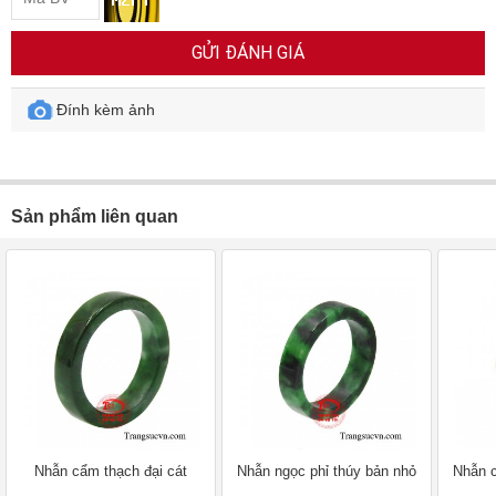
Đính kèm ảnh
Sản phẩm liên quan
Nhẫn cẩm thạch đại cát
Nhẫn ngọc phỉ thúy bản nhỏ
Nhẫn c
Mã SP: TSVN029044
Mã SP: TSVN028236
Mã
Giá:
2.800.000₫
Giá:
3.800.000₫
G