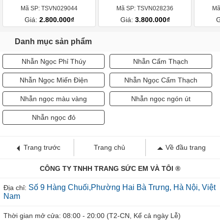
Danh mục sản phẩm
Nhẫn Ngọc Phỉ Thúy
Nhẫn Cẩm Thạch
Nhẫn Ngọc Miến Điện
Nhẫn Ngọc Cẩm Thạch
Nhẫn ngọc màu vàng
Nhẫn ngọc ngón út
Nhẫn ngọc đỏ
Trang trước
Trang chủ
Về đầu trang
CÔNG TY TNHH TRANG SỨC EM VÀ TÔI ®
Số 9 Hàng Chuối,Phường Hai Bà Trưng, Hà Nội, Việt
Địa chỉ:
Nam
Thời gian mở cửa: 08:00 - 20:00 (T2-CN, Kể cả ngày Lễ)
info@trangsucvn.com
● Chỉ đường
E:
| Hotline: 0913951535 |
Các thông tin khác