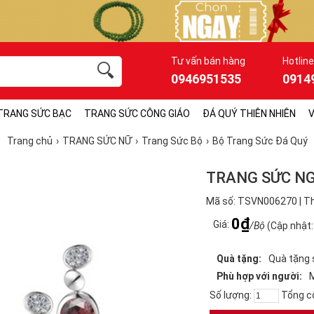
Tư vấn bán hàng
Hotline
0946951535
0914
TRANG SỨC BẠC
TRANG SỨC CÔNG GIÁO
ĐÁ QUÝ THIÊN NHIÊN
V
Trang chủ
TRANG SỨC NỮ
Trang Sức Bộ
Bộ Trang Sức Đá Quý
TRANG SỨC N
Mã số: TSVN006270 | Th
0₫
Giá:
/Bộ
(Cập nhật:
Quà tặng:
Quà tặng 
Phù hợp với người:
Số lượng:
Tổng c