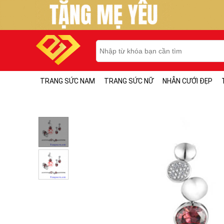
TRANG SỨC NAM
TRANG SỨC NỮ
NHẪN CƯỚI ĐẸP