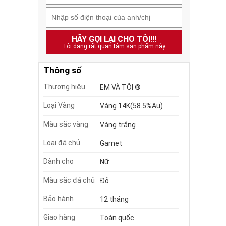
HÃY GỌI LẠI CHO TÔI!!!
Tôi đang rất quan tâm sản phẩm này
Thông số
Thương hiệu
EM VÀ TÔI ®
Loại Vàng
Vàng 14K(58.5%Au)
Màu sắc vàng
Vàng trắng
Loại đá chủ
Garnet
Dành cho
Nữ
Màu sắc đá chủ
Đỏ
Bảo hành
12 tháng
Giao hàng
Toàn quốc