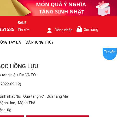
SALE
951535
Giỏ hàng
Tin tức
Đăng nhập
0
ÒNG TAY ĐÁ
ĐÁ PHONG THỦY
Tư vấn
GỌC HỒNG LỰU
ương hiệu: EM VÀ TÔI
 2022-09-12)
sinh nhật Nữ
Quà tặng vợ
Quà tặng Mẹ
Mệnh Hỏa
Mệnh Thổ
ộng:
0₫