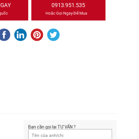
NGAY
0913.951.535
quốc
Hoặc Gọi Ngay Để Mua
Bạn cần gọi lại TƯ VẤN ?