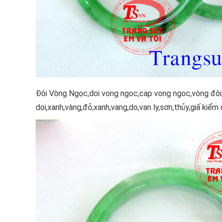
Đôi Vòng Ngọc,doi vong ngoc,cap vong ngoc,vòng đôi
doi,xanh,vàng,đỏ,xanh,vang,do,van ly,sơn,thủy,giấ kiểm 