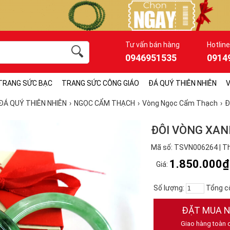
Tư vấn bán hàng
Hotline
0946951535
0914
TRANG SỨC BẠC
TRANG SỨC CÔNG GIÁO
ĐÁ QUÝ THIÊN NHIÊN
V
ĐÁ QUÝ THIÊN NHIÊN
NGỌC CẨM THẠCH
Vòng Ngọc Cẩm Thạch
Đ
ĐÔI VÒNG XAN
Mã số: TSVN006264 | T
1.850.000₫
Giá:
Số lượng:
Tổng c
ĐẶT MUA 
Giao hàng toàn 