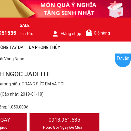
SALE
951535
Giỏ hàng
Tin tức
Đăng nhập
0
ÒNG TAY ĐÁ
ĐÁ PHONG THỦY
Tư vấn
ôi Vòng Ngọc
H NGỌC JADEITE
hương hiệu: TRANG SỨC EM VÀ TÔI
(Cập nhật: 2019-01-18)
ộng:
1.850.000₫
NGAY
0913.951.535
quốc
Hoặc Gọi Ngay Để Mua