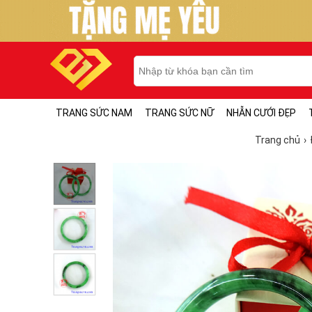
TRANG SỨC NAM
TRANG SỨC NỮ
NHẪN CƯỚI ĐẸP
Trang chủ