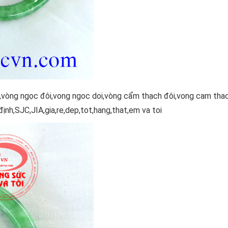
,vòng ngọc đôi,vong ngoc doi,vòng cẩm thạch đôi,vong cam tha
định,SJC,JIA,gia,re,dep,tot,hang,that,em va toi