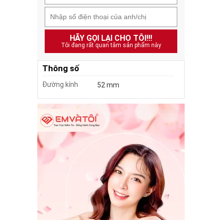
HÃY GỌI LẠI CHO TÔI!!!
Tôi đang rất quan tâm sản phẩm này
Thông số
Đường kính
52 mm