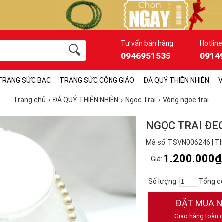
Tư vấn bán hàng
Hotline
0946951535
0914
TRANG SỨC BẠC
TRANG SỨC CÔNG GIÁO
ĐÁ QUÝ THIÊN NHIÊN
V
Trang chủ
ĐÁ QUÝ THIÊN NHIÊN
Ngọc Trai
Vòng ngọc trai
NGỌC TRAI ĐE
Mã số: TSVN006246 | T
1.200.000₫
Giá:
Số lượng:
Tổng c
ĐẶT MUA 
Giao hàng toàn 