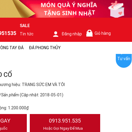
SALE
951535
Giỏ hàng
Tin tức
Đăng nhập
0
ÒNG TAY ĐÁ
ĐÁ PHONG THỦY
Tư vấn
O CỔ
hương hiệu: TRANG SỨC EM VÀ TÔI
/Sản phẩm
(Cập nhật: 2018-05-01)
ộng:
1.200.000₫
NGAY
0913.951.535
quốc
Hoặc Gọi Ngay Để Mua