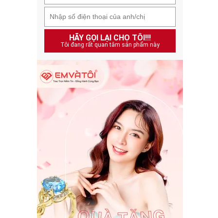
HÃY GỌI LẠI CHO TÔI!!!
Tôi đang rất quan tâm sản phẩm này