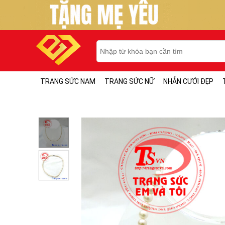
TRANG SỨC NAM
TRANG SỨC NỮ
NHẪN CƯỚI ĐẸP