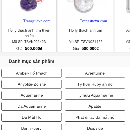
Hồ ly thạch anh tím thiên
Hồ ly thạch anh tím
Am
nhiên
Mã SP: TSVN021423
Mã SP: TSVN021422
Mã
Giá:
500.000₫
Giá:
500.000₫
Danh mục sản phẩm
Amber-Hổ Phách
Aventurine
Anyolite-Zoisite
Tỳ hưu Ruby ấn độ
Aquamarine
Tỳ hưu Aquamarine
Đá Aquamarine
Apatite
Đá Mắt Hổ
Phật di lặc đá mắt hổ
Berin -beryl
Diopside