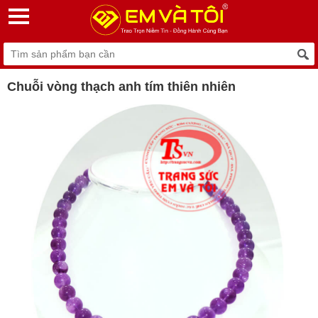
Chuỗi vòng thạch anh tím thiên nhiên