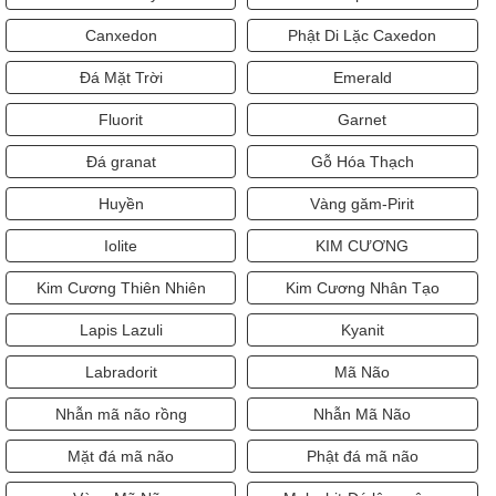
Canxedon
Phật Di Lặc Caxedon
Đá Mặt Trời
Emerald
Fluorit
Garnet
Đá granat
Gỗ Hóa Thạch
Huyền
Vàng găm-Pirit
Iolite
KIM CƯƠNG
Kim Cương Thiên Nhiên
Kim Cương Nhân Tạo
Lapis Lazuli
Kyanit
Labradorit
Mã Não
Nhẫn mã não rồng
Nhẫn Mã Não
Mặt đá mã não
Phật đá mã não