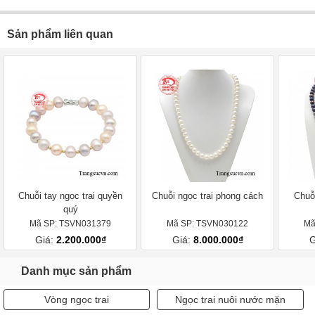
Sản phẩm liên quan
Chuỗi tay ngọc trai quyền
Chuỗi ngọc trai phong cách
Chuỗi
quý
Mã SP: TSVN031379
Mã SP: TSVN030122
Mã
Giá:
2.200.000₫
Giá:
8.000.000₫
G
Danh mục sản phẩm
Vòng ngọc trai
Ngọc trai nuôi nước mặn