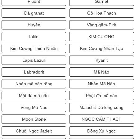
Fluorit
Garnet
Đá granat
Gỗ Hóa Thạch
Huyền
Vàng găm-Pirit
Iolite
KIM CƯƠNG
Kim Cương Thiên Nhiên
Kim Cương Nhân Tạo
Lapis Lazuli
Kyanit
Labradorit
Mã Não
Nhẫn mã não rồng
Nhẫn Mã Não
Mặt đá mã não
Phật đá mã não
Vòng Mã Não
Malachit-Đá lông công
Moon Stone
NGỌC CẨM THẠCH
Chuỗi Ngọc Jadeit
Đồng Xu Ngọc