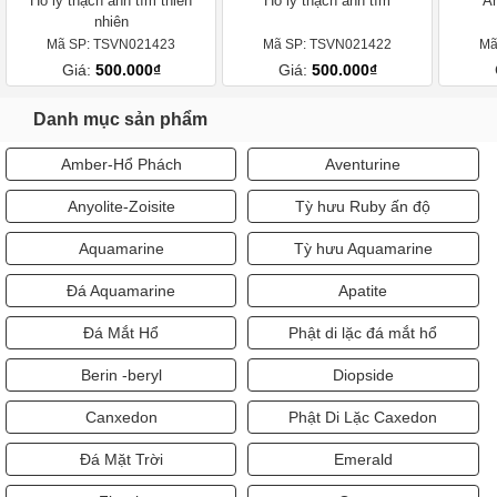
Hồ ly thạch anh tím thiên
Hồ ly thạch anh tím
Am
nhiên
Mã SP: TSVN021423
Mã SP: TSVN021422
Mã
Giá:
500.000₫
Giá:
500.000₫
Danh mục sản phẩm
Amber-Hổ Phách
Aventurine
Anyolite-Zoisite
Tỳ hưu Ruby ấn độ
Aquamarine
Tỳ hưu Aquamarine
Đá Aquamarine
Apatite
Đá Mắt Hổ
Phật di lặc đá mắt hổ
Berin -beryl
Diopside
Canxedon
Phật Di Lặc Caxedon
Đá Mặt Trời
Emerald