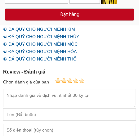
Đặt hàng
☯ ĐÁ QUÝ CHO NGƯỜI MỆNH KIM
☯ ĐÁ QUÝ CHO NGƯỜI MỆNH THỦY
☯ ĐÁ QUÝ CHO NGƯỜI MỆNH MỘC
☯ ĐÁ QUÝ CHO NGƯỜI MỆNH HỎA
☯ ĐÁ QUÝ CHO NGƯỜI MỆNH THỔ
Review - Đánh giá
Chọn đánh giá của bạn