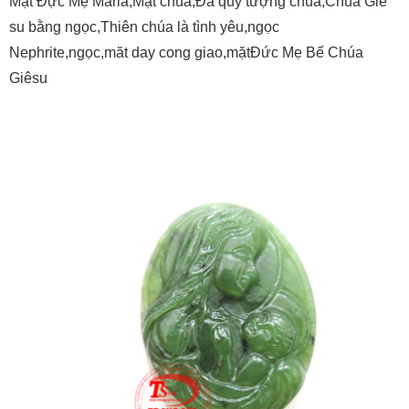
Mặt Đực Mẹ Maria,Mặt chúa,Đá quý tượng chúa,Chúa Giê
su bằng ngọc,Thiên chúa là tình yêu,ngọc
Nephrite,ngọc,măt day cong giao,mặtĐức Mẹ Bế Chúa
Giêsu