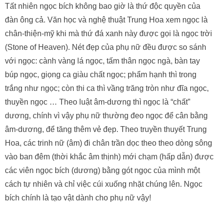
Tất nhiên ngọc bích không bao giờ là thứ độc quyền của
đàn ông cả. Văn học và nghệ thuật Trung Hoa xem ngọc là
chân-thiện-mỹ khi mà thứ đá xanh này được gọi là ngọc trời
(Stone of Heaven). Nét đẹp của phụ nữ đều được so sánh
với ngọc: cành vàng lá ngọc, tấm thân ngọc ngà, bàn tay
búp ngọc, giọng ca giàu chất ngọc; phẩm hạnh thì trong
trắng như ngọc; còn thi ca thì vầng trăng tròn như đĩa ngọc,
thuyền ngọc … Theo luật âm-dương thì ngọc là “chất”
dương, chính vì vậy phụ nữ thường đeo ngọc để cân bằng
âm-dương, để tăng thêm vẻ đẹp. Theo truyền thuyết Trung
Hoa, các trinh nữ (âm) đi chân trần dọc theo theo dòng sông
vào ban đêm (thời khắc âm thịnh) mới chạm (hấp dẫn) được
các viên ngọc bích (dương) bằng gót ngọc của mình một
cách tự nhiên và chỉ việc cúi xuống nhặt chúng lên. Ngọc
bích chính là tạo vật dành cho phụ nữ vậy!