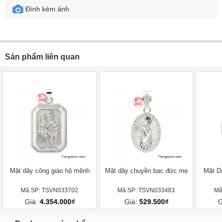
Đính kèm ảnh
Sản phẩm liên quan
Mặt dây công giáo hộ mệnh
Mặt dây chuyền bạc đức mẹ
Mặt D
Mã SP: TSVN033702
Mã SP: TSVN033483
Mã
Giá:
4.354.000₫
Giá:
529.500₫
G