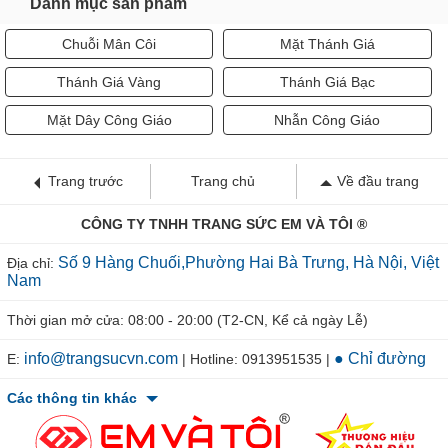
Danh mục sản phẩm
Chuỗi Mân Côi
Mặt Thánh Giá
Thánh Giá Vàng
Thánh Giá Bạc
Mặt Dây Công Giáo
Nhẫn Công Giáo
Trang trước
Trang chủ
Về đầu trang
CÔNG TY TNHH TRANG SỨC EM VÀ TÔI ®
Số 9 Hàng Chuối,Phường Hai Bà Trưng, Hà Nội, Việt
Địa chỉ:
Nam
Thời gian mở cửa: 08:00 - 20:00 (T2-CN, Kể cả ngày Lễ)
info@trangsucvn.com
● Chỉ đường
E:
| Hotline: 0913951535 |
Các thông tin khác