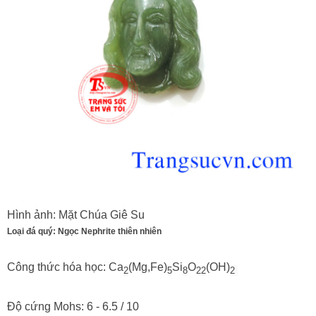
Hình ảnh: Mặt Chúa Giê Su
Loại đá quý: Ngọc Nephrite thiên nhiên
Công thức hóa học:
Ca
(Mg,Fe)
Si
O
(OH)
2
5
8
22
2
Độ cứng Mohs: 6 - 6.5 / 10