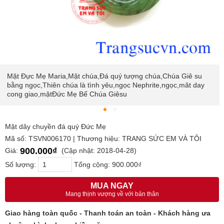
Mặt Đực Mẹ Maria,Mặt chúa,Đá quý tượng chúa,Chúa Giê su
bằng ngọc,Thiên chúa là tình yêu,ngọc Nephrite,ngọc,măt day
cong giao,mặtĐức Mẹ Bế Chúa Giêsu
Mặt dây chuyền đá quý Đức Mẹ
Mã số: TSVN006170 | Thương hiệu: TRANG SỨC EM VÀ TÔI
900.000₫
Giá:
(Cập nhật: 2018-04-28)
Số lượng:
Tổng cộng:
900.000₫
MUA NGAY
Mang thịnh vượng về với bản thân
Giao hàng toàn quốc - Thanh toán an toàn - Khách hàng ưa