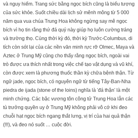
và nguy hiểm. Trang sức bằng ngọc bích cũng là biểu tượng
của sức khỏe. Suốt chiều dài lịch sử mênh mông từ 5 000
năm qua vua chúa Trung Hoa không ngừng say mê ngọc
bích vì họ tin rằng thứ đá quý này giúp họ luôn cường tráng
và trường thọ. Cùng thời kỳ đó, thời kỳ Trước-Columbus, di
tích còn sót lại của các nền văn minh rực rỡ Olmec, Maya và
Aztec ở Trung Mỹ cũng cho thấy rằng ngọc bích, ngoài vai
trò được ưa thích nhất trong việc chế tạo vật dụng và vũ khí,
còn được xem là phương thuốc thần kỳ chữa bệnh thận. Từ
ngữ jade, ngọc bích, có nguyên ngữ từ tiếng Tây-Ban-Nha
piedra de ijada (stone of the loins) nghĩa là 'đá thận' là một
minh chứng. Các bậc vương tôn công tử Trung Hoa lẫn các
tù trưởng quyền uy ở Trung Mỹ không phải vô cớ khi đeo
chuỗi hạt ngọc bích ngang thắt lưng, vị trí của hai quả thận
(!!!), và đeo nó suốt … cuộc đời.