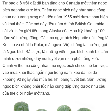
Tự bao giờ trời đất đã ban tặng cho Canada một thềm ngọc
bích nephrite cực lớn. Thềm ngọc bích này như nàng công
chúa ngủ trong rừng mãi đến năm 1955 mới được phát hiện
và khai thác. Các mỏ này đều nằm ở tỉnh British Columbia,
sát với biên giới tiểu bang Alaska cũa Hoa Kỳ khoảng 100
dặm về hướng đông. Các mỏ ngọc bích Nephrite nổi tiếng là
Kutcho và nhất là Polar, mà người Việt chúng ta thường gọi
là Ngọc bích Bắc cực, là những viên ngọc bích xanh biếc ẩn
mình dưới những dãy núi tuyết vạn niên phủ trắng xoá.
Chính vì thế mà công nhân mỏ ngọc bích chỉ có thể làm việc
vào mùa khai thác ngắn ngủi trong năm, kéo dài tối đa
khoảng 90 ngày vào mùa hè, khi băng tuyết tan. Sản lượng
ngọc bích không phải lúc nào cũng đáp ứng được nhu cầu
của thế giới ngày một tăng.