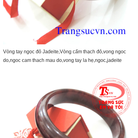
Vòng tay ngọc đỏ Jadeite,Vòng cẩm thạch đỏ,vong ngoc
do,ngoc cam thach mau do,vong tay la hẹ,ngoc,jadeite