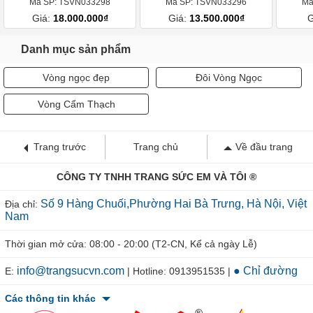
Mã SP: TSVN033298
Mã SP: TSVN033296
Mã
Giá:
18.000.000₫
Giá:
13.500.000₫
G
Danh mục sản phẩm
Vòng ngọc đẹp
Đôi Vòng Ngọc
Vòng Cẩm Thạch
Trang trước
Trang chủ
Về đầu trang
CÔNG TY TNHH TRANG SỨC EM VÀ TÔI ®
Số 9 Hàng Chuối,Phường Hai Bà Trưng, Hà Nội, Việt
Địa chỉ:
Nam
Thời gian mở cửa: 08:00 - 20:00 (T2-CN, Kể cả ngày Lễ)
info@trangsucvn.com
● Chỉ đường
E:
| Hotline: 0913951535 |
Các thông tin khác