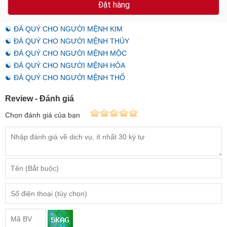
Đặt hàng
☯ ĐÁ QUÝ CHO NGƯỜI MỆNH KIM
☯ ĐÁ QUÝ CHO NGƯỜI MỆNH THỦY
☯ ĐÁ QUÝ CHO NGƯỜI MỆNH MỘC
☯ ĐÁ QUÝ CHO NGƯỜI MỆNH HỎA
☯ ĐÁ QUÝ CHO NGƯỜI MỆNH THỔ
Review - Đánh giá
Chọn đánh giá của bạn