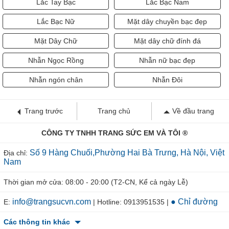
Lắc Tay Bạc
Lắc Bạc Nam
Lắc Bạc Nữ
Mặt dây chuyền bạc đẹp
Mặt Dây Chữ
Mặt dây chữ đính đá
Nhẫn Ngọc Rồng
Nhẫn nữ bạc đẹp
Nhẫn ngón chân
Nhẫn Đôi
Trang trước
Trang chủ
Về đầu trang
CÔNG TY TNHH TRANG SỨC EM VÀ TÔI ®
Số 9 Hàng Chuối,Phường Hai Bà Trưng, Hà Nội, Việt
Địa chỉ:
Nam
Thời gian mở cửa: 08:00 - 20:00 (T2-CN, Kể cả ngày Lễ)
info@trangsucvn.com
● Chỉ đường
E:
| Hotline: 0913951535 |
Các thông tin khác