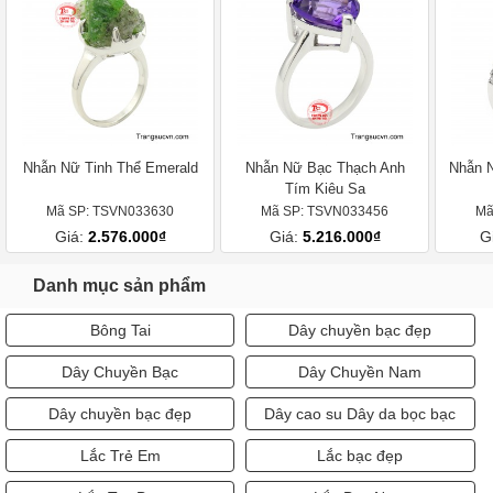
Nhẫn Nữ Tinh Thể Emerald
Nhẫn Nữ Bạc Thạch Anh
Nhẫn N
Tím Kiêu Sa
Mã SP: TSVN033630
Mã SP: TSVN033456
Mã
Giá:
2.576.000₫
Giá:
5.216.000₫
G
Danh mục sản phẩm
Bông Tai
Dây chuyền bạc đẹp
Dây Chuyền Bạc
Dây Chuyền Nam
Dây chuyền bạc đẹp
Dây cao su Dây da bọc bạc
Lắc Trẻ Em
Lắc bạc đẹp