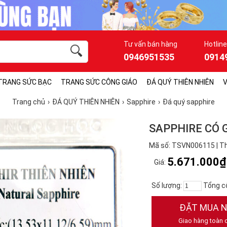
Tư vấn bán hàng
Hotline
0946951535
0914
TRANG SỨC BẠC
TRANG SỨC CÔNG GIÁO
ĐÁ QUÝ THIÊN NHIÊN
V
Trang chủ
ĐÁ QUÝ THIÊN NHIÊN
Sapphire
Đá quý sapphire
SAPPHIRE CÓ 
Mã số: TSVN006115 | T
5.671.000₫
Giá:
Số lượng:
Tổng c
ĐẶT MUA 
Giao hàng toàn 