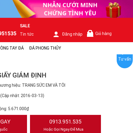
SALE
951535
Giỏ hàng
Tin tức
Đăng nhập
0
ÒNG TAY ĐÁ
ĐÁ PHONG THỦY
Tư vấn
GIẤY GIÁM ĐỊNH
hương hiệu: TRANG SỨC EM VÀ TÔI
(Cập nhật: 2016-03-13)
ộng:
5.671.000₫
NGAY
0913.951.535
quốc
Hoặc Gọi Ngay Để Mua