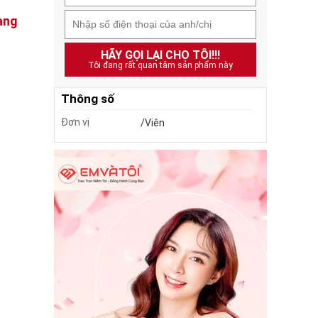
ang
HÃY GỌI LẠI CHO TÔI!!!
Tôi đang rất quan tâm sản phẩm này
Thông số
Đơn vị
/Viên