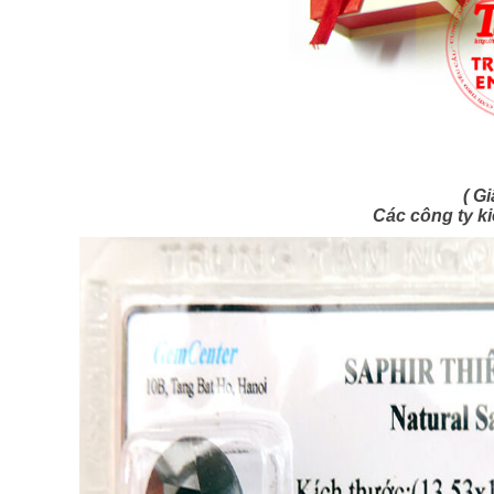
( G
Các công ty k