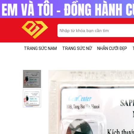
TRANG SỨC NAM
TRANG SỨC NỮ
NHẪN CƯỚI ĐẸP