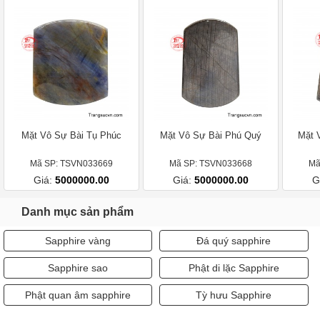
Mặt Vô Sự Bài Tụ Phúc
Mặt Vô Sự Bài Phú Quý
Mặt 
Mã SP: TSVN033669
Mã SP: TSVN033668
Mã
Giá:
5000000.00
Giá:
5000000.00
G
Danh mục sản phẩm
Sapphire vàng
Đá quý sapphire
Sapphire sao
Phật di lặc Sapphire
Phật quan âm sapphire
Tỳ hưu Sapphire