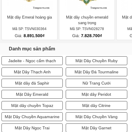
Mặt dây Emeral hoàng gia
Mặt dây chuyền emerald
Mặt d
sang trọng
Mã SP: TSVN030364
Mã SP: TSVN028278
Mã
Giá:
8.891.500₫
Giá:
7.828.700₫
G
Danh mục sản phẩm
Jadeite - Ngọc cẩm thạch
Mặt Dây Chuyền Ruby
Mặt Dây Thạch Anh
Mặt Dây Đá Tourmaline
Mặt dây đá Saphir
Nữ Trang Cưới
Mặt Dây Emerald
Mặt dây Peridot
Mặt dây chuyền Topaz
Mặt dây Citrine
Mặt Dây Chuyền Aquamarine
Mặt Dây Chuyền Vàng
Mặt Dây Ngọc Trai
Mặt Dây Garnet