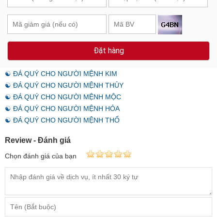
Đặt hàng
☯ ĐÁ QUÝ CHO NGƯỜI MỆNH KIM
☯ ĐÁ QUÝ CHO NGƯỜI MỆNH THỦY
☯ ĐÁ QUÝ CHO NGƯỜI MỆNH MỘC
☯ ĐÁ QUÝ CHO NGƯỜI MỆNH HỎA
☯ ĐÁ QUÝ CHO NGƯỜI MỆNH THỔ
Review - Đánh giá
Chọn đánh giá của bạn