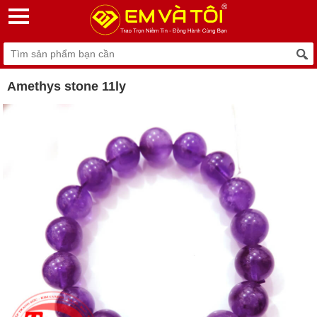
Amethys stone 11ly