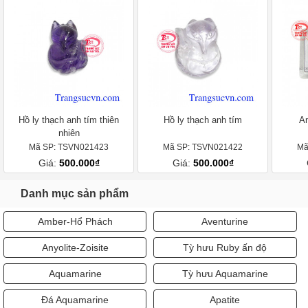
Hồ ly thạch anh tím thiên
Hồ ly thạch anh tím
Am
nhiên
Mã SP: TSVN021423
Mã SP: TSVN021422
Mã
Giá:
500.000₫
Giá:
500.000₫
Danh mục sản phẩm
Amber-Hổ Phách
Aventurine
Anyolite-Zoisite
Tỳ hưu Ruby ấn độ
Aquamarine
Tỳ hưu Aquamarine
Đá Aquamarine
Apatite