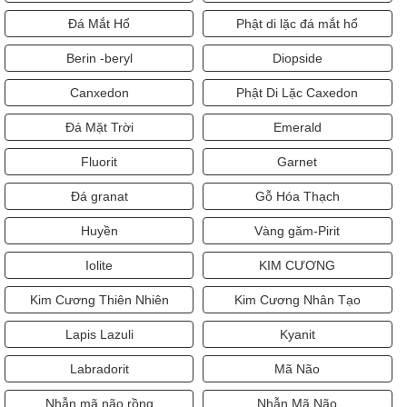
Đá Mắt Hổ
Phật di lặc đá mắt hổ
Berin -beryl
Diopside
Canxedon
Phật Di Lặc Caxedon
Đá Mặt Trời
Emerald
Fluorit
Garnet
Đá granat
Gỗ Hóa Thạch
Huyền
Vàng găm-Pirit
Iolite
KIM CƯƠNG
Kim Cương Thiên Nhiên
Kim Cương Nhân Tạo
Lapis Lazuli
Kyanit
Labradorit
Mã Não
Nhẫn mã não rồng
Nhẫn Mã Não