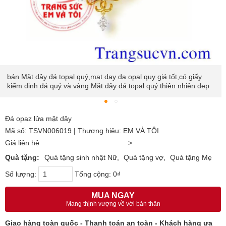
Đá opaz lửa mặt dây
Mã số: TSVN006019 | Thương hiệu: EM VÀ TÔI
Giá liên hệ
>
Quà tặng:
Quà tặng sinh nhật Nữ
Quà tặng vợ
Quà tặng Mẹ
Số lượng:
Tổng cộng:
0₫
MUA NGAY
Mang thịnh vượng về với bản thân
Giao hàng toàn quốc - Thanh toán an toàn - Khách hàng ưa
chuộng bình chọn nhiều năm
Hướng dẫn mua
|
Thanh toán
|
Bảo hành