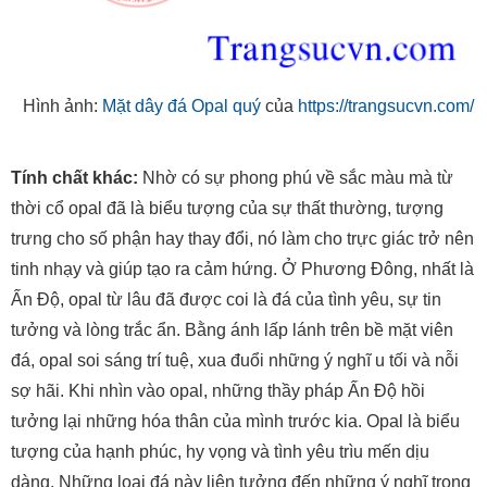
Hình ảnh:
Mặt dây đá Opal quý
của
https://trangsucvn.com/
Tính chất khác:
Nhờ có sự phong phú về sắc màu mà từ
thời cổ opal đã là biểu tượng của sự thất thường, tượng
trưng cho số phận hay thay đổi, nó làm cho trực giác trở nên
tinh nhạy và giúp tạo ra cảm hứng. Ở Phương Đông, nhất là
Ấn Độ, opal từ lâu đã được coi là đá của tình yêu, sự tin
tưởng và lòng trắc ẩn. Bằng ánh lấp lánh trên bề mặt viên
đá, opal soi sáng trí tuệ, xua đuổi những ý nghĩ u tối và nỗi
sợ hãi. Khi nhìn vào opal, những thầy pháp Ấn Độ hồi
tưởng lại những hóa thân của mình trước kia. Opal là biểu
tượng của hạnh phúc, hy vọng và tình yêu trìu mến dịu
dàng. Những loại đá này liên tưởng đến những ý nghĩ trong
sáng và sự đồng cảm.