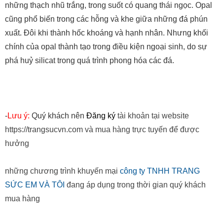
xuất. Đôi khi thành hốc khoáng và hạnh nhân. Nhưng khối
chính của opal thành tạo trong điều kiện ngoại sinh, do sự
phá huỷ silicat trong quá trình phong hóa các đá.
-
Lưu ý:
Quý khách nên
Đăng ký
tài khoản tại website
https://trangsucvn.com và mua hàng trực tuyến để được
hưởng
những chương trình khuyến mại
công ty TNHH TRANG
SỨC EM VÀ TÔI
đang áp dụng trong thời gian quý khách
mua hàng
và được hưởng nhiều ưu đãi khác.
CÔNG TY TRANG SỨC EM VÀ TÔI CÁM ƠN QUÝ