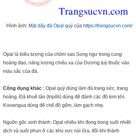
Hình ảnh:
Mặt dây đá Opal quý
của
https://trangsucvn.com/
Opal là biểu tượng của chòm sao Song ngư trong cung
hoàng đạo, năng lượng chiếu xạ của Dương tuỳ thuộc vào
màu sắc của đá.
Công dụng khác :
Opal quý dùng làm đá trang sức, trang
hoàng. Đá khuê tảo (tripôli) dùng để đánh các đồ kim khí.
Kissengua dùng để chế đồ gốm, làm gạch nhẹ.
Nguồn gốc sinh thành: Opal nhiều khi đọng trong suối nhiệt
dịch và suối phun ở các khu vực núi lửa, đôi khi thành
những thạch nhũ trắng, trong suốt có quang thái ngọc. Opal
cũng phổ biến trong các hỗng và khe giữa những đá phún