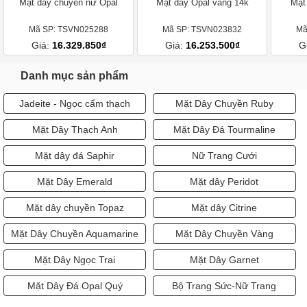
Giá:
16.329.850₫
Giá:
16.253.500₫
G
Danh mục sản phẩm
Jadeite - Ngọc cẩm thạch
Mặt Dây Chuyền Ruby
Mặt Dây Thạch Anh
Mặt Dây Đá Tourmaline
Mặt dây đá Saphir
Nữ Trang Cưới
Mặt Dây Emerald
Mặt dây Peridot
Mặt dây chuyền Topaz
Mặt dây Citrine
Mặt Dây Chuyền Aquamarine
Mặt Dây Chuyền Vàng
Mặt Dây Ngọc Trai
Mặt Dây Garnet
Mặt Dây Đá Opal Quý
Bộ Trang Sức-Nữ Trang
Trang trước
Trang chủ
Về đầu trang