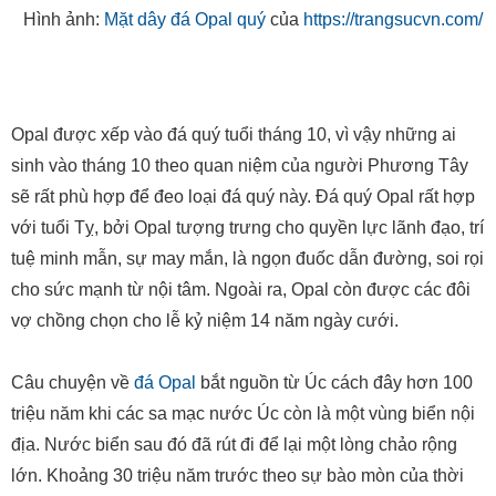
Opal được xếp vào đá quý tuổi tháng 10, vì vậy những ai
sinh vào tháng 10 theo quan niệm của người Phương Tây
sẽ rất phù hợp để đeo loại đá quý này. Đá quý Opal rất hợp
với tuổi Tỵ, bởi Opal tượng trưng cho quyền lực lãnh đạo, trí
tuệ minh mẫn, sự may mắn, là ngọn đuốc dẫn đường, soi rọi
cho sức mạnh từ nội tâm. Ngoài ra, Opal còn được các đôi
vợ chồng chọn cho lễ kỷ niệm 14 năm ngày cưới.
Câu chuyện về
đá Opal
bắt nguồn từ Úc cách đây hơn 100
triệu năm khi các sa mạc nước Úc còn là một vùng biển nội
địa. Nước biển sau đó đã rút đi để lại một lòng chảo rộng
lớn. Khoảng 30 triệu năm trước theo sự bào mòn của thời
tiết đã tạo nên nhiều hợp chất Silic Dioxit chen lấn vào các
rãnh đá, lớp đất, hình thành loại đá lấp lánh sắc cầu vồng