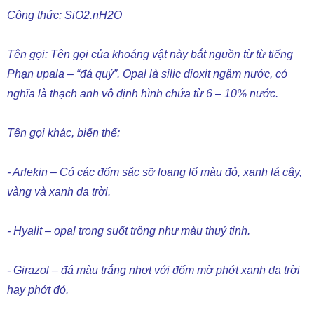
Tên gọi: Tên gọi của khoáng vật này bắt nguồn từ từ tiếng
Phạn upala – “đá quý”. Opal là silic dioxit ngậm nước, có
nghĩa là thạch anh vô định hình chứa từ 6 – 10% nước.
Tên gọi khác, biến thể:
- Arlekin – Có các đốm sặc sỡ loang lổ màu đỏ, xanh lá cây,
vàng và xanh da trời.
- Hyalit – opal trong suốt trông như màu thuỷ tinh.
- Girazol – đá màu trắng nhợt với đốm mờ phớt xanh da trời
hay phớt đỏ.
- Opal hoàng đế - opal có ruột màu đỏ sẫm và phần rìa màu
xanh lá cây tươi.