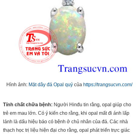
Hình ảnh:
Mặt dây đá Opal quý
của
https://trangsucvn.com/
Tính chất chữa bệnh:
Người Hinđu tin rằng, opal giúp cho
trẻ em mau lớn. Có ý kiến cho rằng, khi opal mất đi ánh lấp
lánh là dấu hiệu báo có bệnh ở chủ nhân của đá. Các nhà
thạch học trị liệu hiện đại cho rằng, opal phát triển trực giác
và có ảnh hưởng tốt tới hệ thần kinh, tuyến yên và đầu
xương. Cho rằng, opal điều hoà tất cả các chức năng của