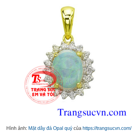
Hình ảnh:
Mặt dây đá Opal quý
của
https://trangsucvn.com/
Opal quý là đá đa sắc, hợp với tất cả các mệnh. Opal quý