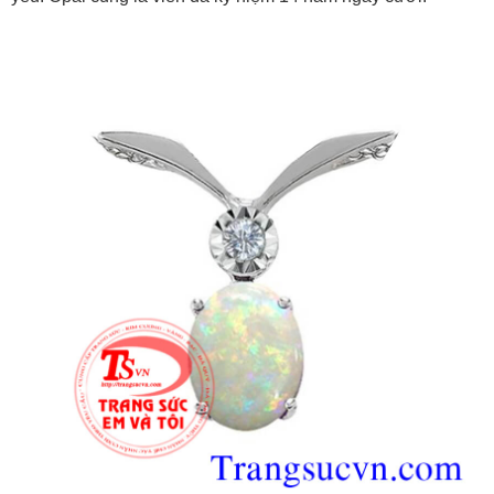
Hình ảnh:
Mặt dây đá Opal quý
của
https://trangsucvn.com/