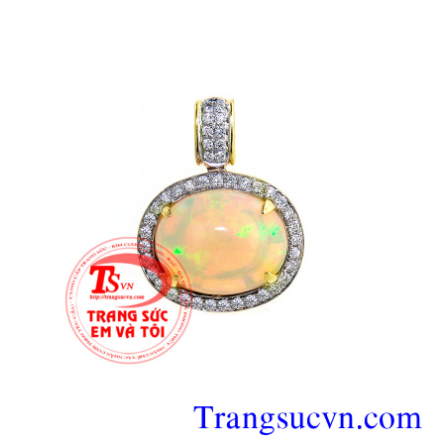
Hình ảnh:
Mặt dây đá Opal quý
của
https://trangsucvn.com/