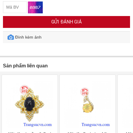
GỬI ĐÁNH GIÁ
Đính kèm ảnh
Sản phẩm liên quan
Mặt dây chuyền nữ Opal
Mặt dây Opal vàng 14k
Mặt
Mã SP: TSVN025288
Mã SP: TSVN023832
Mã