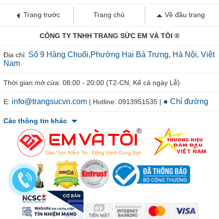
CÔNG TY TNHH TRANG SỨC EM VÀ TÔI ®
Số 9 Hàng Chuối,Phường Hai Bà Trưng, Hà Nội, Việt
Địa chỉ:
Nam
Thời gian mở cửa: 08:00 - 20:00 (T2-CN, Kể cả ngày Lễ)
info@trangsucvn.com
● Chỉ đường
E:
| Hotline: 0913951535 |
Các thông tin khác
© 2011-2026 TRANGSUCVN.COM Copyright, All Rights Reserved.
Mã số doanh nghiệp: 0106207967. Nơi cấp: Sở Kế Hoạch & Đầu Tư
TP. Hà Nội-Việt Nam. Chịu trách nhiệm: CEO.TRẦN VĂN TIÊN