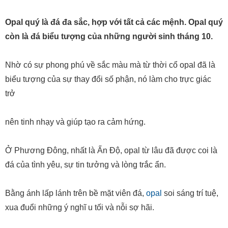
còn là đá biểu tượng của những người sinh tháng 10.
Nhờ có sự phong phú về sắc màu mà từ thời cổ opal đã là
biểu tượng của sự thay đổi số phận, nó làm cho trực giác
trở
nên tinh nhạy và giúp tạo ra cảm hứng.
Ở Phương Đông, nhất là Ấn Độ, opal từ lâu đã được coi là
đá của tình yêu, sự tin tưởng và lòng trắc ẩn.
Bằng ánh lấp lánh trên bề mặt viên đá,
opal
soi sáng trí tuệ,
xua đuổi những ý nghĩ u tối và nỗi sợ hãi.
Khi nhìn vào opal, các thầy pháp Ấn Độ hồi tưởng lại những
hóa thân của mình trước kia.