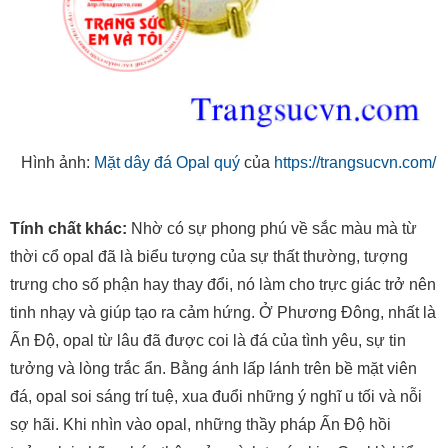
Hình ảnh:
Mặt dây đá Opal quý
của
https://trangsucvn.com/
Tính chất khác:
Nhờ có sự phong phú về sắc màu mà từ
thời cổ opal đã là biểu tượng của sự thất thường, tượng
trưng cho số phận hay thay đổi, nó làm cho trực giác trở nên
tinh nhạy và giúp tạo ra cảm hứng. Ở Phương Đông, nhất là
Ấn Độ, opal từ lâu đã được coi là đá của tình yêu, sự tin
tưởng và lòng trắc ẩn. Bằng ánh lấp lánh trên bề mặt viên
đá, opal soi sáng trí tuệ, xua đuổi những ý nghĩ u tối và nỗi
sợ hãi. Khi nhìn vào opal, những thầy pháp Ấn Độ hồi
tưởng lại những hóa thân của mình trước kia. Opal là biểu
tượng của hạnh phúc, hy vọng và tình yêu trìu mến dịu
dàng. Những loại đá này liên tưởng đến những ý nghĩ trong