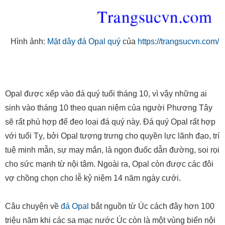
Hình ảnh:
Mặt dây đá Opal quý
của
https://trangsucvn.com/
Opal được xếp vào đá quý tuổi tháng 10, vì vậy những ai
sinh vào tháng 10 theo quan niệm của người Phương Tây
sẽ rất phù hợp để đeo loại đá quý này. Đá quý Opal rất hợp
với tuổi Tỵ, bởi Opal tượng trưng cho quyền lực lãnh đạo, trí
tuệ minh mẫn, sự may mắn, là ngọn đuốc dẫn đường, soi rọi
cho sức mạnh từ nội tâm. Ngoài ra, Opal còn được các đôi
vợ chồng chọn cho lễ kỷ niệm 14 năm ngày cưới.
Câu chuyện về
đá Opal
bắt nguồn từ Úc cách đây hơn 100
triệu năm khi các sa mạc nước Úc còn là một vùng biển nội
địa. Nước biển sau đó đã rút đi để lại một lòng chảo rộng
lớn. Khoảng 30 triệu năm trước theo sự bào mòn của thời