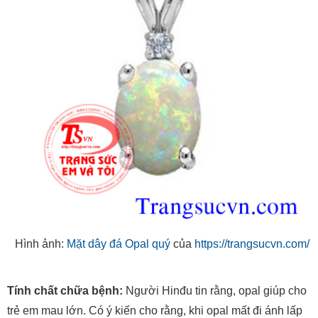
Hình ảnh:
Mặt dây đá Opal quý
của
https://trangsucvn.com/
Tính chất chữa bệnh:
Người Hinđu tin rằng, opal giúp cho
trẻ em mau lớn. Có ý kiến cho rằng, khi opal mất đi ánh lấp
lánh là dấu hiệu báo có bệnh ở chủ nhân của đá. Các nhà
thạch học trị liệu hiện đại cho rằng, opal phát triển trực giác