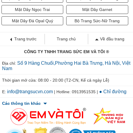
Mặt Dây Đá Opal Quý
Bộ Trang Sức-Nữ Trang
Trang trước
Trang chủ
Về đầu trang
CÔNG TY TNHH TRANG SỨC EM VÀ TÔI ®
Số 9 Hàng Chuối,Phường Hai Bà Trưng, Hà Nội, Việt
Địa chỉ:
Nam
Thời gian mở cửa: 08:00 - 20:00 (T2-CN, Kể cả ngày Lễ)
info@trangsucvn.com
● Chỉ đường
E:
| Hotline: 0913951535 |
Các thông tin khác