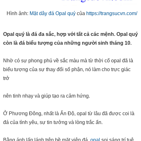
Opal quý là đá đa sắc, hợp với tất cả các mệnh. Opal quý
còn là đá biểu tượng của những người sinh tháng 10.
Nhờ có sự phong phú về sắc màu mà từ thời cổ opal đã là
biểu tượng của sự thay đổi số phận, nó làm cho trực giác
trở
nên tinh nhạy và giúp tạo ra cảm hứng.
Ở Phương Đông, nhất là Ấn Độ, opal từ lâu đã được coi là
đá của tình yêu, sự tin tưởng và lòng trắc ẩn.
Bằng ánh lấp lánh trên bề mặt viên đá,
opal
soi sáng trí tuệ,
xua đuổi những ý nghĩ u tối và nỗi sợ hãi.