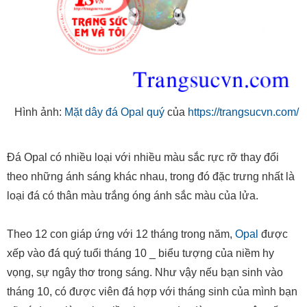
Hình ảnh:
Mặt dây đá Opal quý
của
https://trangsucvn.com/
Đá Opal có nhiều loại với nhiều màu sắc rực rỡ thay đổi
theo những ánh sáng khác nhau, trong đó đặc trưng nhất là
loại đá có thân màu trắng óng ánh sắc màu của lửa.
Theo 12 con giáp ứng với 12 tháng trong năm,
Opal
được
xếp vào đá quý tuổi tháng 10 _ biểu tượng của niềm hy
vọng, sự ngây thơ trong sáng. Như vậy nếu bạn sinh vào
tháng 10, có được viên đá hợp với tháng sinh của mình bạn
sẽ có được lòng tin, niềm hy vọng dạt dào trong cuộc sống,
đồng thời với vẻ đẹp trong sáng của mình bạn thực sự đáng
yêu. Opal cũng là viên đá kỷ niệm 14 năm ngày cưới.