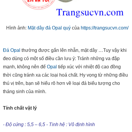
Hình ảnh:
Mặt dây đá Opal quý
của
https://trangsucvn.com/
Đá Opal
thường được gắn lên nhẫn, mặt dây …Tuy vậy khi
đeo dùng có một số điều cần lưu ý: Tránh những va đập
mạnh, không nên để
Opal
tiếp xúc với nhiệt độ cao đồng
thời cũng tránh xa các loại hoá chất. Hy vọng từ những điều
thú vị trên, bạn sẽ hiểu rõ hơn về loại đá biểu tượng cho
tháng sinh của mình.
Tính chất vật lý
- Độ cứng : 5,5 – 6,5 - Tinh hệ : Vô định hình
- Tỷ trọng : 2,1 g/cm3 - Ánh : Thuỷ tinh