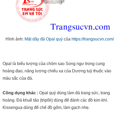
Hình ảnh:
Mặt dây đá Opal quý
của
https://trangsucvn.com/
Opal là biểu tượng của chòm sao Song ngư trong cung
hoàng đạo, năng lượng chiếu xạ của Dương tuỳ thuộc vào
màu sắc của đá.
Công dụng khác :
Opal quý dùng làm đá trang sức, trang
hoàng. Đá khuê tảo (tripôli) dùng để đánh các đồ kim khí.
Kissengua dùng để chế đồ gốm, làm gạch nhẹ.
Nguồn gốc sinh thành: Opal nhiều khi đọng trong suối nhiệt
dịch và suối phun ở các khu vực núi lửa, đôi khi thành