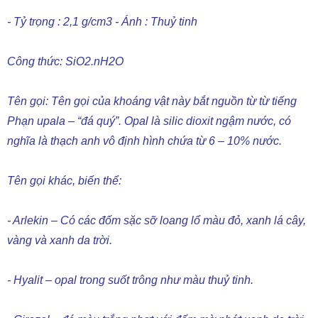
Công thức: SiO2.nH2O
Tên gọi: Tên gọi của khoáng vật này bắt nguồn từ từ tiếng
Phạn upala – “đá quý”. Opal là silic dioxit ngậm nước, có
nghĩa là thạch anh vô định hình chứa từ 6 – 10% nước.
Tên gọi khác, biến thể:
- Arlekin – Có các đốm sặc sỡ loang lổ màu đỏ, xanh lá cây,
vàng và xanh da trời.
- Hyalit – opal trong suốt trông như màu thuỷ tinh.
- Girazol – đá màu trắng nhợt với đốm mờ phớt xanh da trời
hay phớt đỏ.