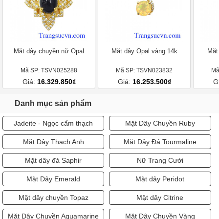
Mặt dây chuyền nữ Opal
Mặt dây Opal vàng 14k
Mặt
Mã SP: TSVN025288
Mã SP: TSVN023832
Mã
Giá:
16.329.850₫
Giá:
16.253.500₫
G
Danh mục sản phẩm
Jadeite - Ngọc cẩm thạch
Mặt Dây Chuyền Ruby
Mặt Dây Thạch Anh
Mặt Dây Đá Tourmaline
Mặt dây đá Saphir
Nữ Trang Cưới
Mặt Dây Emerald
Mặt dây Peridot
Mặt dây chuyền Topaz
Mặt dây Citrine
Mặt Dây Chuyền Aquamarine
Mặt Dây Chuyền Vàng
Mặt Dây Ngọc Trai
Mặt Dây Garnet