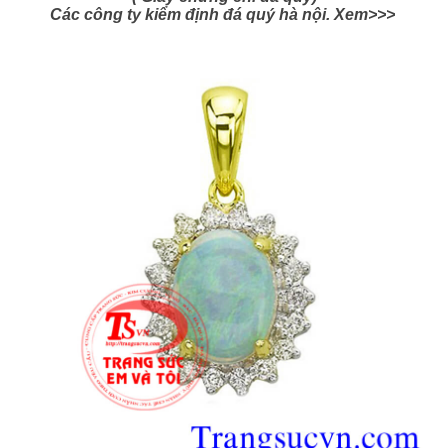
Hình ảnh:
Mặt dây đá Opal quý
của
https://trangsucvn.com/