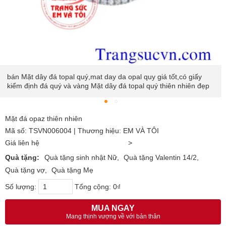
Mặt đá opaz thiên nhiên
Mã số: TSVN006004 | Thương hiệu: EM VÀ TÔI
Giá liên hệ
>
Quà tặng:
Quà tặng sinh nhật Nữ
Quà tặng Valentin 14/2
Quà tặng vợ
Quà tặng Mẹ
Số lượng:
Tổng cộng:
0₫
MUA NGAY
Mang thịnh vượng về với bản thân
Giao hàng toàn quốc - Thanh toán an toàn - Khách hàng ưa
chuộng bình chọn nhiều năm