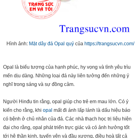
Hình ảnh:
Mặt dây đá Opal quý
của
https://trangsucvn.com/
Opal là biểu tượng của hạnh phúc, hy vọng và tình yêu trìu
mến dịu dàng. Những loại đá này liên tưởng đến những ý
nghĩ trong sáng và sự đồng cảm.
Người Hinđu tin rằng, opal giúp cho trẻ em mau lớn. Có ý
kiến cho rằng, khi
opal
mất đi ánh lấp lánh là dấu hiệu báo
có bệnh ở chủ nhân của đá. Các nhà thạch học trị liệu hiện
đại cho rằng, opal phát triển trực giác và có ảnh hưởng tốt
tới hệ thần kinh, tuyến yên và đầu xương, điều hoà tất cả
các chức năng của cơ thể và bảo vệ chống bệnh nhiễm
khuẩn.