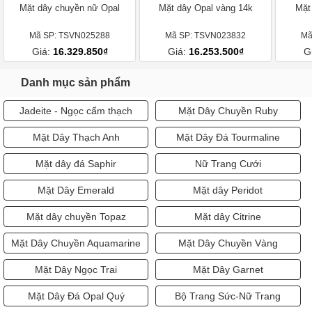
Mặt dây chuyền nữ Opal
Mặt dây Opal vàng 14k
Mặt
Mã SP: TSVN025288
Mã SP: TSVN023832
Mã
Giá:
16.329.850₫
Giá:
16.253.500₫
G
Danh mục sản phẩm
Jadeite - Ngọc cẩm thạch
Mặt Dây Chuyền Ruby
Mặt Dây Thạch Anh
Mặt Dây Đá Tourmaline
Mặt dây đá Saphir
Nữ Trang Cưới
Mặt Dây Emerald
Mặt dây Peridot
Mặt dây chuyền Topaz
Mặt dây Citrine
Mặt Dây Chuyền Aquamarine
Mặt Dây Chuyền Vàng
Mặt Dây Ngọc Trai
Mặt Dây Garnet
Mặt Dây Đá Opal Quý
Bộ Trang Sức-Nữ Trang