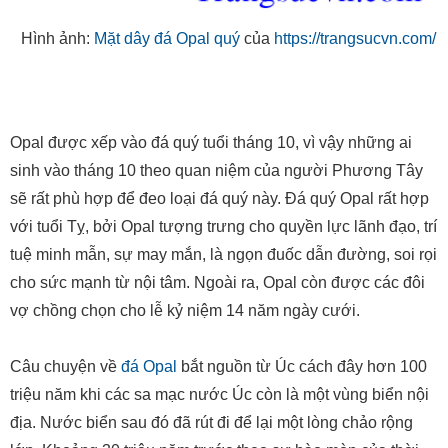
Hình ảnh:
Mặt dây đá Opal quý
của
https://trangsucvn.com/
Opal được xếp vào đá quý tuổi tháng 10, vì vậy những ai
sinh vào tháng 10 theo quan niệm của người Phương Tây
sẽ rất phù hợp để đeo loại đá quý này. Đá quý Opal rất hợp
với tuổi Tỵ, bởi Opal tượng trưng cho quyền lực lãnh đạo, trí
tuệ minh mẫn, sự may mắn, là ngọn đuốc dẫn đường, soi rọi
cho sức mạnh từ nội tâm. Ngoài ra, Opal còn được các đôi
vợ chồng chọn cho lễ kỷ niệm 14 năm ngày cưới.
Câu chuyện về
đá Opal
bắt nguồn từ Úc cách đây hơn 100
triệu năm khi các sa mạc nước Úc còn là một vùng biển nội
địa. Nước biển sau đó đã rút đi để lại một lòng chảo rộng