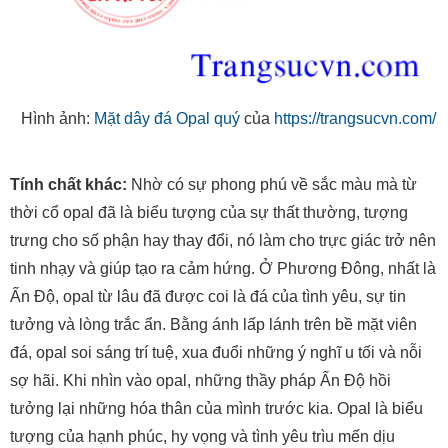
Hình ảnh:
Mặt dây đá Opal quý
của
https://trangsucvn.com/
Tính chất khác:
Nhờ có sự phong phú về sắc màu mà từ
thời cổ opal đã là biểu tượng của sự thất thường, tượng
trưng cho số phận hay thay đổi, nó làm cho trực giác trở nên
tinh nhạy và giúp tạo ra cảm hứng. Ở Phương Đông, nhất là
Ấn Độ, opal từ lâu đã được coi là đá của tình yêu, sự tin
tưởng và lòng trắc ẩn. Bằng ánh lấp lánh trên bề mặt viên
đá, opal soi sáng trí tuệ, xua đuổi những ý nghĩ u tối và nỗi
sợ hãi. Khi nhìn vào opal, những thầy pháp Ấn Độ hồi
tưởng lại những hóa thân của mình trước kia. Opal là biểu
tượng của hạnh phúc, hy vọng và tình yêu trìu mến dịu