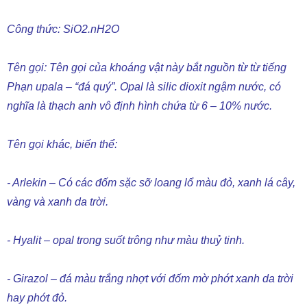
Công thức: SiO2.nH2O
Tên gọi: Tên gọi của khoáng vật này bắt nguồn từ từ tiếng
Phạn upala – “đá quý”. Opal là silic dioxit ngậm nước, có
nghĩa là thạch anh vô định hình chứa từ 6 – 10% nước.
Tên gọi khác, biến thể:
- Arlekin – Có các đốm sặc sỡ loang lổ màu đỏ, xanh lá cây,
vàng và xanh da trời.
- Hyalit – opal trong suốt trông như màu thuỷ tinh.
- Girazol – đá màu trắng nhợt với đốm mờ phớt xanh da trời
hay phớt đỏ.