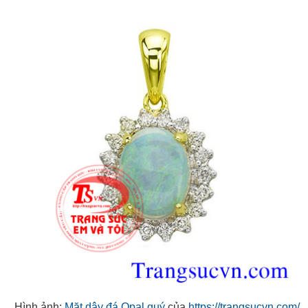
Hình ảnh:
Mặt dây đá Opal quý
của
https://trangsucvn.com/