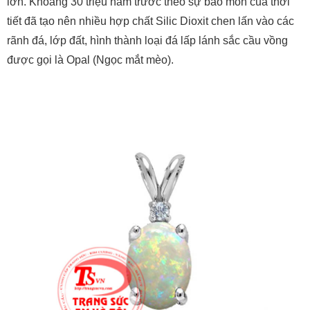
lớn. Khoảng 30 triệu năm trước theo sự bào mòn của thời
tiết đã tạo nên nhiều hợp chất Silic Dioxit chen lấn vào các
rãnh đá, lớp đất, hình thành loại đá lấp lánh sắc cầu vồng
được gọi là Opal (Ngọc mắt mèo).