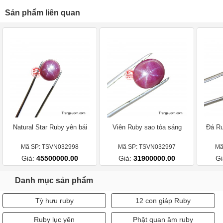
Sản phẩm liên quan
Natural Star Ruby yên bái
Viên Ruby sao tỏa sáng
Đá Ru
Mã SP: TSVN032998
Mã SP: TSVN032997
Mã
Giá:
45500000.00
Giá:
31900000.00
Gi
Danh mục sản phẩm
Tỳ hưu ruby
12 con giáp Ruby
Ruby lục yên
Phật quan âm ruby