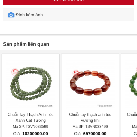
Đính kèm ảnh
Sản phẩm liên quan
Chuỗi Tay Thạch Anh Tóc
Chuỗi tay thạch anh tóc
Chuỗi
Xanh Cát Tường
vượng khí
Mã SP: TSVN033599
Mã SP: TSVN033496
Mã
Giá:
16200000.00
Giá:
6570000.00
G