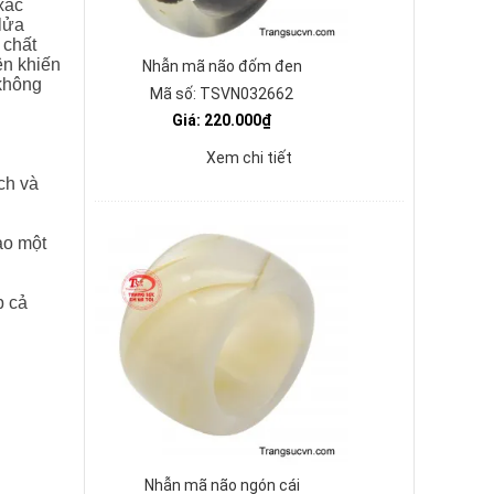
xác
lửa
 chất
ên khiến
Nhẫn mã não đốm đen
 không
Mã số: TSVN032662
Giá: 220.000₫
Xem chi tiết
ch và
ào một
p cả
Nhẫn mã não ngón cái