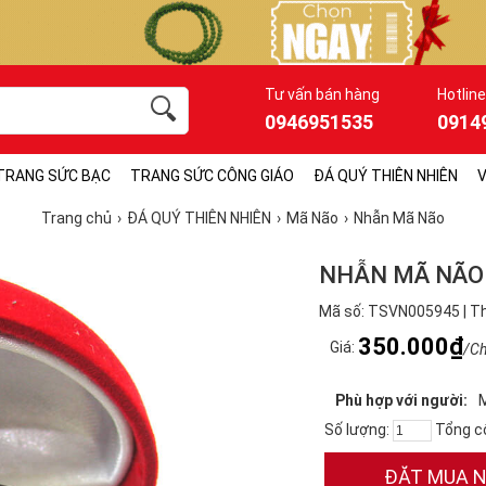
Tư vấn bán hàng
Hotline
0946951535
0914
TRANG SỨC BẠC
TRANG SỨC CÔNG GIÁO
ĐÁ QUÝ THIÊN NHIÊN
V
Trang chủ
ĐÁ QUÝ THIÊN NHIÊN
Mã Não
Nhẫn Mã Não
NHẪN MÃ NÃO
Mã số: TSVN005945 | T
350.000₫
Giá:
/Ch
Phù hợp với người:
Số lượng:
Tổng c
ĐẶT MUA 