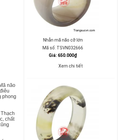
Nhẫn mã não cỡ lớn
Mã số: TSVN032666
Giá: 650.000₫
Xem chi tiết
 Mã não
 điêu
ng phong
ư Thạch
c, chất
cũng