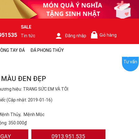
SALE
951535
Giỏ hàng
Tin tức
Đăng nhập
0
ÒNG TAY ĐÁ
ĐÁ PHONG THỦY
Tư vấn
 MÀU ĐEN ĐẸP
hương hiệu: TRANG SỨC EM VÀ TÔI
iếc
(Cập nhật: 2019-01-16)
Mệnh Thủy
Mệnh Mộc
ộng:
350.000₫
NGAY
0913.951.535