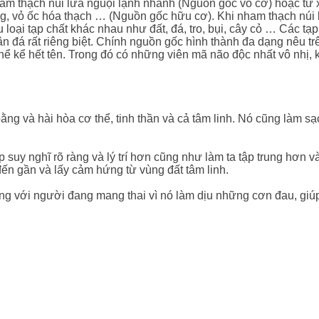
ham thạch núi lửa nguội lạnh nhanh (Nguồn gốc vô cơ) hoặc từ 
ng, vỏ ốc hóa thạch … (Nguồn gốc hữu cơ). Khi nham thạch núi 
 loại tạp chất khác nhau như đất, đá, tro, bụi, cây cỏ … Các tạp
n đá rất riêng biệt. Chính nguồn gốc hình thành đa dạng nêu tr
thể kể hết tên. Trong đó có những viên mã não độc nhất vô nhị,
bằng và hài hòa cơ thể, tinh thần và cả tâm linh. Nó cũng làm sạ
p suy nghĩ rõ ràng và lý trí hơn cũng như làm ta tập trung hơn v
ến gần và lấy cảm hứng từ vùng đất tâm linh.
ùng với người đang mang thai vì nó làm dịu những cơn đau, giú