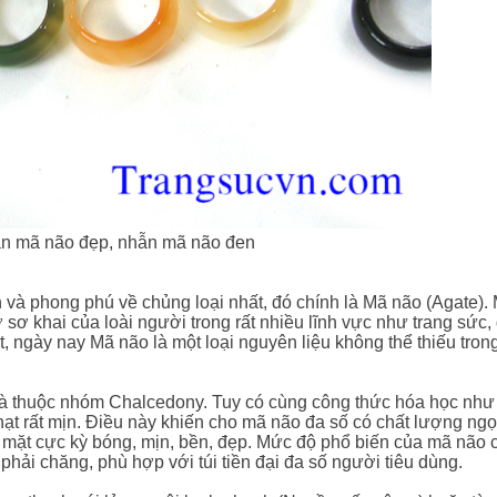
n mã não đẹp, nhẫn mã não đen
 và phong phú về chủng loại nhất, đó chính là
Mã não (Agate)
.
sơ khai của loài người trong rất nhiều lĩnh vực như trang sức,
ệt, ngày nay Mã não là một loại nguyên liệu không thể thiếu tro
, và thuộc nhóm Chalcedony. Tuy có cùng công thức hóa học nh
hạt rất mịn. Điều này khiến cho mã não đa số có chất lượng ngọ
ề mặt cực kỳ bóng, mịn, bền, đẹp. Mức độ phổ biến của mã não 
hải chăng, phù hợp với túi tiền đại đa số người tiêu dùng.