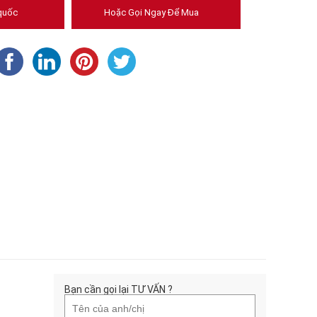
quốc
Hoặc Gọi Ngay Để Mua
Bạn cần gọi lại TƯ VẤN ?