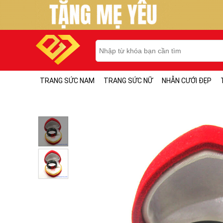
TRANG SỨC NAM
TRANG SỨC NỮ
NHẪN CƯỚI ĐẸP