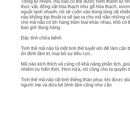
Trong tự nhiên, mã não có thể được hình thành từ n
thực vật, động vật hóa thạch như gỗ hóa thạch, xươ
nguội lạnh nhanh, nó sẽ cuốn vào trong lòng rất nhiều
này không kịp thoát ra sẽ tạo ra cho mã não những vâ
cho mã não có tới hàng trăm loại khác nhau, khó có 
bao giờ đụng hàng.
Đặc tính chữa bệnh
Tinh thể mã não là một tinh thể tuyệt vời để làm cân 
ổn định tâm trí, loại bỏ sự tiêu cực.
Mã não kích thích và củng cố khả năng phân tích, giú
nhiệm vụ hiện thời. Hơn nữa, nó cũng cho ta quyền đ
Tinh thể mã não rất tinh thểng thán phục khi được d
người mẹ và đứa bé bình tâm cũng như cân