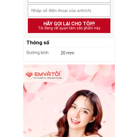
HÃY GỌI LẠI CHO TÔI!!!
Tôi đang rất quan tâm sản phẩm này
Thông số
Đường kính
20 mm