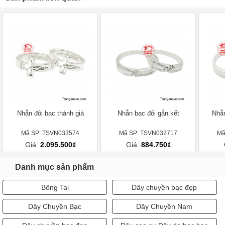
Nhẫn đôi bạc thánh giá
Nhẫn bạc đôi gắn kết
Nhẫn
Mã SP: TSVN033574
Mã SP: TSVN032717
Mã
Giá:
2.095.500₫
Giá:
884.750₫
Danh mục sản phẩm
Bông Tai
Dây chuyền bạc đẹp
Dây Chuyền Bạc
Dây Chuyền Nam