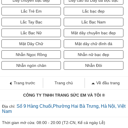
Dây chuyền bạc đẹp
Dây cao su Dây da bọc bạc
Lắc Trẻ Em
Lắc bạc đẹp
Lắc Tay Bạc
Lắc Bạc Nam
Lắc Bạc Nữ
Mặt dây chuyền bạc đẹp
Mặt Dây Chữ
Mặt dây chữ đính đá
Nhẫn Ngọc Rồng
Nhẫn nữ bạc đẹp
Nhẫn ngón chân
Nhẫn Đôi
Trang trước
Trang chủ
Về đầu trang
CÔNG TY TNHH TRANG SỨC EM VÀ TÔI ®
Số 9 Hàng Chuối,Phường Hai Bà Trưng, Hà Nội, Việt
Địa chỉ:
Nam
Thời gian mở cửa: 08:00 - 20:00 (T2-CN, Kể cả ngày Lễ)