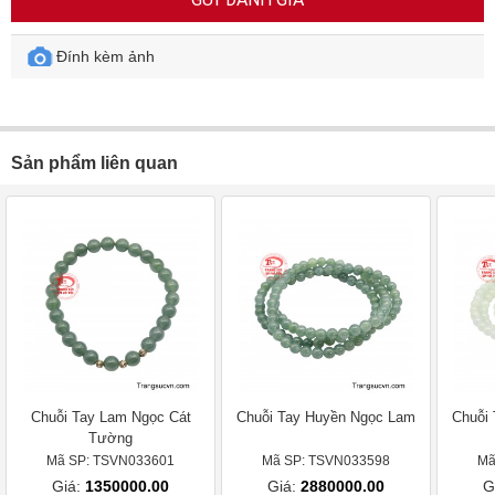
Đính kèm ảnh
Sản phẩm liên quan
Chuỗi Tay Lam Ngọc Cát
Chuỗi Tay Huyền Ngọc Lam
Chuỗi
Tường
Mã SP: TSVN033601
Mã SP: TSVN033598
Mã
Giá:
1350000.00
Giá:
2880000.00
G